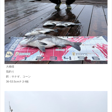
大橋様
筏釣り
餌：サナギ、コーン
36-53.5cmチヌ4枚