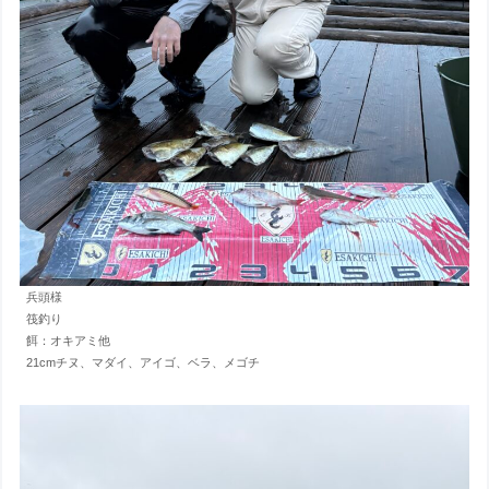
兵頭様
筏釣り
餌：オキアミ他
21cmチヌ、マダイ、アイゴ、ベラ、メゴチ