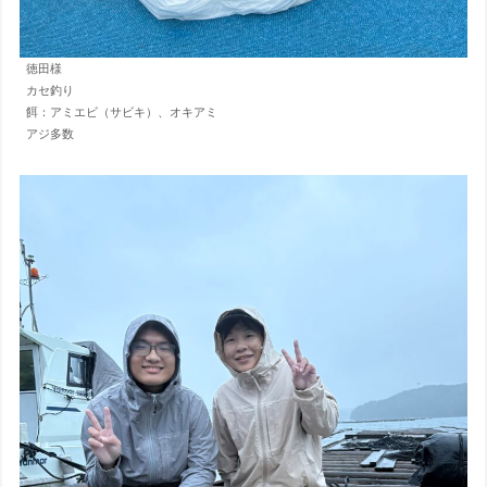
徳田様
カセ釣り
餌：アミエビ（サビキ）、オキアミ
アジ多数