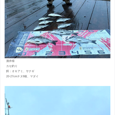
酒井様
カセ釣り
餌：オキアミ、サナギ
20-27cmチヌ8枚、マダイ