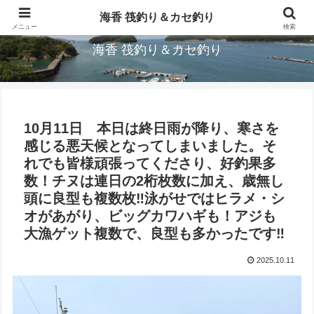
三重県鳥羽市/浦村(うらむら)筏釣り＆カセ釣り海香です。
海香 筏釣り＆カセ釣り
メニュー
検索
海香 筏釣り＆カセ釣り
10月11日 本日は終日雨が降り、寒さを
感じる悪天候となってしまいました。そ
れでも皆様頑張ってくださり、好釣果多
数！チヌは連日の2桁枚数に加え、歳無し
頭に良型も複数枚‼︎泳がせではヒラメ・シ
オがあがり、ビッグカワハギも！アジも
大漁ゲット複数で、良型も多かったです‼︎
2025.10.11