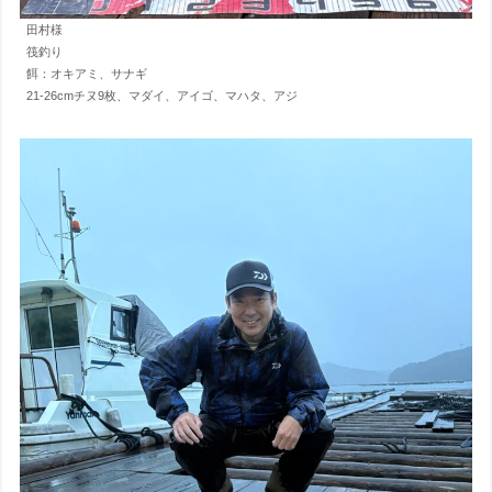
田村様
筏釣り
餌：オキアミ、サナギ
21-26cmチヌ9枚、マダイ、アイゴ、マハタ、アジ