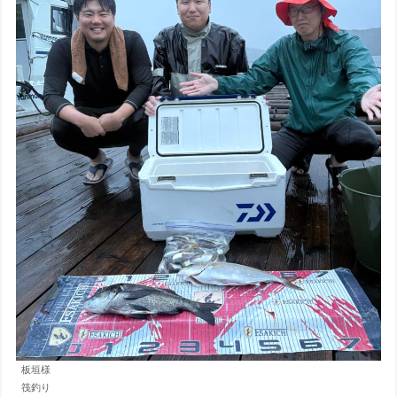
板垣様
筏釣り