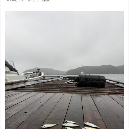
46cmヒラメ、サバ、アジ多数