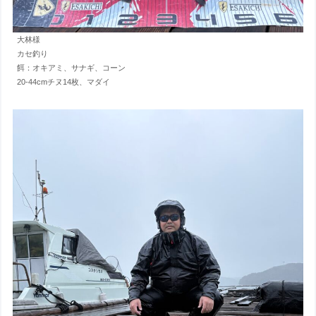
大林様
カセ釣り
餌：オキアミ、サナギ、コーン
20-44cmチヌ14枚、マダイ