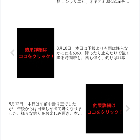
餌：シラサエビ、オキアミ30-32cmチヌ2
が絶好調に‼︎ヒラメはビッグサイ
枚、54cmヒラメ、カワハギ朝田様筏釣り
ズ含めて計6枚、アジ・マイワシ
餌：オキアミ、泳がせ58.5cmヒラメ、へ
も大漁ゲット！チヌは厳しくも、
ダイ田中様筏釣り餌：シラサエビ26-...
歳無しがあがりました‼︎
8月10日 本日は予報よりも雨は降らな
かったものの、降ったり止んだりで強く
降る時間帯も。風も強く、釣りは非常に
難しくなりました。それでも頑張ってく
ださり、皆様にお写真撮らせて頂きまし
た！チヌは複数組ゲットで、良型も‼︎ア
ジは午後絶好調となり最終は大漁で、ヒ
ラメもあがりました！
8月12日 本日は午前中曇り空でした
が、午後からは日差しが出て暑くなりま
した。様々な釣りをお楽しみ頂き、本日
もほとんどのお客様にお写真撮らせて頂
けました！チヌは複数組で複数枚で、明
日と2日釣りの方が最多の7枚‼︎サビキも
大漁で、ガンゾウヒラメ・シオ・カワハ
ギなども！