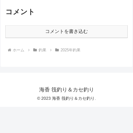
コメント
コメントを書き込む
ホーム
釣果
2025年釣果
海香 筏釣り＆カセ釣り
© 2023 海香 筏釣り＆カセ釣り.