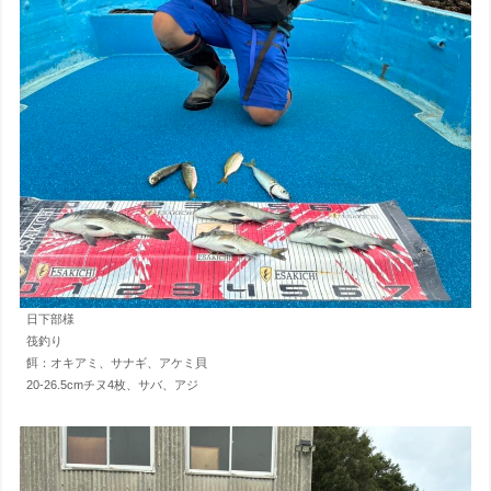
日下部様
筏釣り
餌：オキアミ、サナギ、アケミ貝
20-26.5cmチヌ4枚、サバ、アジ