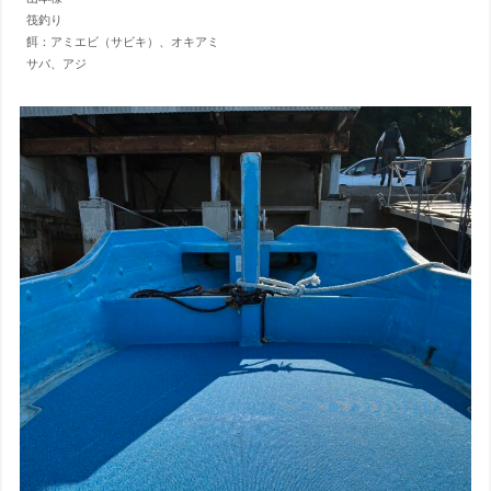
筏釣り
餌：アミエビ（サビキ）、オキアミ
サバ、アジ