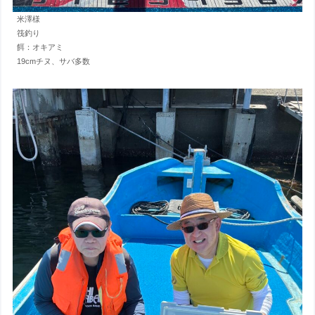
米澤様
筏釣り
餌：オキアミ
19cmチヌ、サバ多数