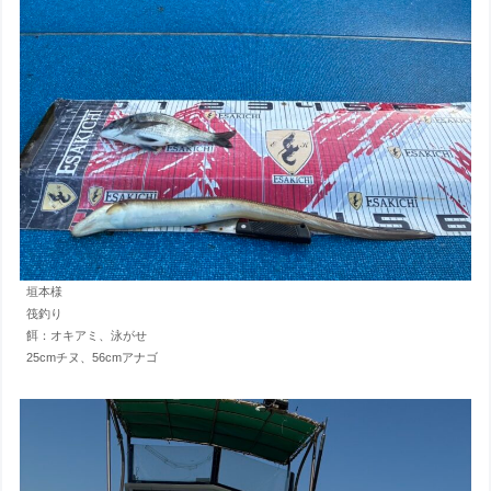
垣本様
筏釣り
餌：オキアミ、泳がせ
25cmチヌ、56cmアナゴ