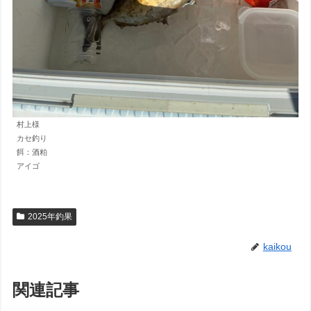
村上様
カセ釣り
餌：酒粕
アイゴ
2025年釣果
kaikou
関連記事