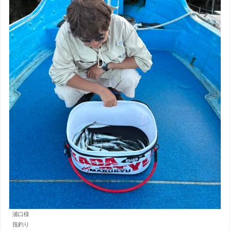
浦口様
筏釣り