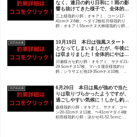
でした。
なく、連日の釣り日和に！雨の影
響も抜けてきた様子で、全体的に
少し活性が上昇‼︎やはり午後中心
三上様筏釣り餌：オキアミ、コーン17-
の釣果は変わらずでしたが、チヌ
41cmチヌ8枚、ヘダイ2枚松月様筏釣り
餌：オキアミ55cmチヌ大林様筏釣り餌：
は多数の方がゲット＋今月トップ
オキアミ29-40cmチヌ5枚、マダイ、カレ
サイズ更新！お写真撮れずの方も
イ戸田様筏釣り餌：オキアミ49cmチヌ伊
複数いらっしゃいました‼︎その他
藤様筏釣り餌：オキアミ、ボケ40-48...
10月19日 本日は強風スタート
2025年釣果
ガンゾウヒラメやカレイなど！
となってしまいましたが、午後に
は収まりました！全体的にやはり
午後に伸びる形で、お写真多数撮
川瀬様カセ釣り餌：オキアミ、サナギ21-
らせて頂きました‼︎チヌは2桁枚
29.5cmチヌ17枚、マハタ瀧谷様筏釣り
餌：シラサエビ他19-35cmチヌ10枚、へ
数複数組を継続し、良型もあがり
ダイ大橋様筏釣り餌：オキアミ、サナ
ました！泳がせはバラし多数も、
ギ、コーン29-38cmチヌ5枚小川様筏釣り
56cmビッグマゴチ＋ハモ‼︎良型
餌：オキアミ、サナギ、コーン22-2...
6月29日 本日は風が強めで当た
2025年釣果
アジ・カワハギなども！
りは取りづらかったようですが、
過ごしやすい気候に！しかし釣果
は全体として厳しかったようで
森様筏釣り餌：オキアミ、サナギ、コー
す。泳がせは絶好調で、当たり多
ン20-32cmチヌ11枚、〜41cmマダイ4枚
杉田様筏釣り餌：泳がせ41-52.5cmヒラ
数でヒラメ計3枚‼︎チヌは2桁枚数
メ2枚斉藤様筏釣り餌：オキアミ20-38cm
の方いらっしゃいましたが、当た
チヌ4枚、アイゴ、アジ多数辻様筏釣り
りが小さく苦戦。サビキではア
餌：泳がせ39cmヒラメ家藤様筏...
ジ・サバが多数あがっておりまし