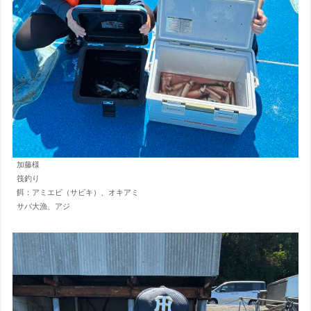
加藤様
筏釣り
餌：アミエビ（サビキ）、オキアミ
サバ大漁、アジ