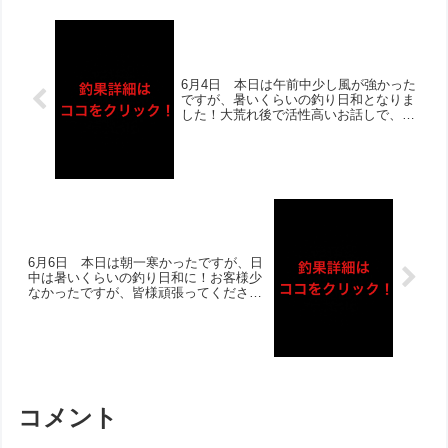
た！
6月4日 本日は午前中少し風が強かった
ですが、暑いくらいの釣り日和となりま
した！大荒れ後で活性高いお話しで、ほ
とんどの方にお写真撮らせて頂きまし
た‼︎チヌは40cmオーバーの良型複数枚に
加え、枚数伸ばされたお客様も！アジも
多数あげられた方おられ、泳がせも当た
りは多かったようです‼︎
6月6日 本日は朝一寒かったですが、日
中は暑いくらいの釣り日和に！お客様少
なかったですが、皆様頑張ってください
ました‼︎ほとんどの方にお写真撮らせて
頂き、チヌは全体的に◎！良型含めて複
数組で複数枚ゲット‼︎サビキではサバ中
心に大漁ゲットで、良型カワハギやアイ
ゴも！
コメント