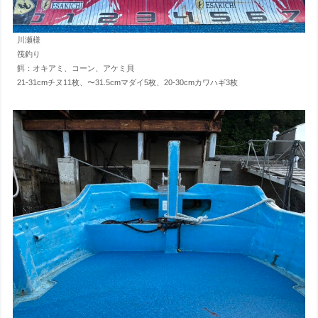
川瀬様
筏釣り
餌：オキアミ、コーン、アケミ貝
21-31cmチヌ11枚、〜31.5cmマダイ5枚、20-30cmカワハギ3枚