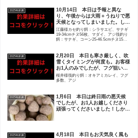
10月14日 本日は予報と異な
2025年釣果
り、午後からは大雨＋うねりで悪
天候となってしまいました。しか
し釣果は非常に良く、ほとんどの
江藤様カセ釣り餌：シラサエビ、サナギ
方にお写真撮らせて頂きました！
19-34cmチヌ56枚、マダイ、アジ筏釣り
餌：サナギ、コーン25-46.5cmチヌ15枚
チヌは50枚オーバー含む2桁枚数
石河様筏釣り餌：オキアミ21-27cmチヌ
複数＋良型多数‼︎泳がせではヒラ
11枚、マダイ、アジ青井様筏釣り餌：オ
メが複数枚あがり、アジも大漁で
キアミ、サナギ、コーン20-38....
2月20日 本日も寒さ厳しく、吹
2025年釣果
20cm後半サイズ多数！
雪くタイミングが何度も。お客様
お1人のみでしたが、フグ狙いで
頑張ってくださいました！朝一は
桜井様筏釣り餌：オキアミカレイ、フグ
低活性でしたが、徐々に活性が上
多数、アジ
がる流れに‼︎フグ2桁枚数に加
え、カレイ・アジ！アジは上層に
1月6日 本日は終日雨の悪天候
2025年釣果
群れでいたようですので、狙えば
でしたが、お1人お越しくださり
数も伸ばせそうとのお話しでし
頑張ってくださいました！しかし
た‼︎
午後からは更に雨が強まったこと
もあり、早上がりされることに。
釣果はフグ・ボラ多数といった状
況で、リリース済でお写真撮れず
4月18日 本日もお天気良く風も
2025年釣果