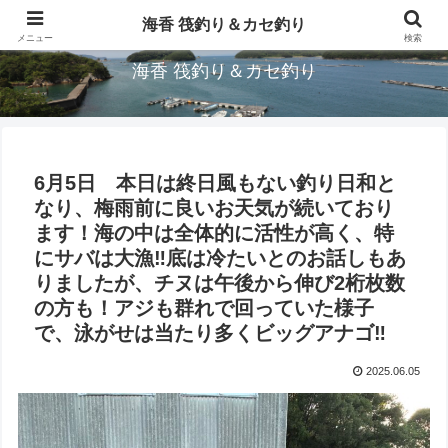
三重県鳥羽市/浦村(うらむら)筏釣り＆カセ釣り海香です。
海香 筏釣り＆カセ釣り
メニュー
検索
海香 筏釣り＆カセ釣り
6月5日 本日は終日風もない釣り日和と
なり、梅雨前に良いお天気が続いており
ます！海の中は全体的に活性が高く、特
にサバは大漁‼︎底は冷たいとのお話しもあ
りましたが、チヌは午後から伸び2桁枚数
の方も！アジも群れで回っていた様子
で、泳がせは当たり多くビッグアナゴ‼︎
2025.06.05