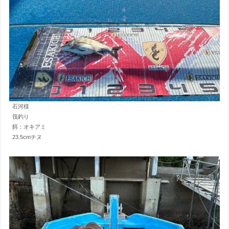
石河様
筏釣り
餌：オキアミ
23.5cmチヌ