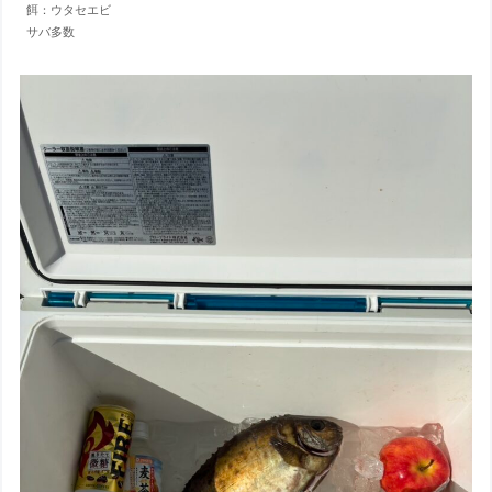
餌：ウタセエビ
サバ多数