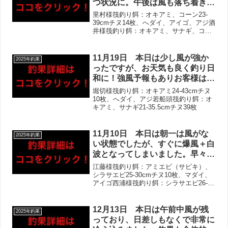
つ状況に。午後は風も落ち着き、
暑いくらいの釣り日和に！釣果も
里村様筏釣り餌：オキアミ、コーン23-
しっかりと伸び、チヌは2桁枚数
39cmチヌ14枚、へダイ、アイゴ、アジ酒
井様筏釣り餌：オキアミ、サナギ、コー
複数組＋良型複数‼︎泳がせではハ
ン、カニ18-31cmチヌ13枚、へダイ下山
モがあがるも、ヒラメは惜しくも
様カセ釣り餌：サナギ、コーン22-29cm
針外しの際に落水。アジは良型多
チヌ11枚西様筏釣り餌：オキアミ、サ
11月19日 本日は少し風が強か
2025年釣果
数でした！
ナ...
ったですが、お天気も良く釣り日
和に！強風予報もありお客様は少
なかったです。チヌ狙いの方はど
堀切様筏釣り餌：オキアミ24-43cmチヌ
ちらもあげられ、連日の2桁枚数
10枚、へダイ、アジ若船頭筏釣り餌：オ
キアミ、サナギ21-35.5cmチヌ39枚
＋良型も‼︎2日釣りの方のお写真
は明日になります！アジ狙いの方
は厳しかったようで、数が伸びず
11月10日 本日は朝一は風がな
2025年釣果
でした。
い状態でしたが、すぐに爆風＋白
波となってしまいました。早々に
あがられてしまう方も出ました
江藤様筏釣り餌：アミエビ（サビキ）、
が、皆様頑張ってくださいまし
シラサエビ25-30cmチヌ10枚、マダイ、
アイゴ西浦様筏釣り餌：シラサエビ26-
た！チヌは2桁枚数含めて、複数
28cmチヌ4枚、アイゴ、アジ西様カセ釣
組で複数枚‼︎アジは終盤に周って
り餌：サナギ13-29cmチヌ3枚西川様筏釣
きたお話で、粘られたお客様はあ
り餌：オキアミへダイ、アイゴ、サヨ
12月13日 本日は午前中風が残
2025年釣果
げられました！
リ、...
っており、日差しもなくで非常に