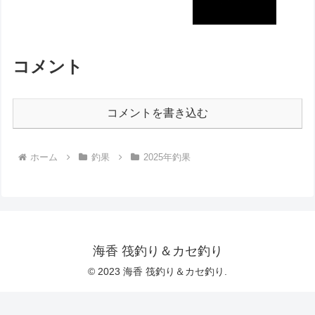
方も‼︎お写真撮れずの方も複数いらっし
ゃいました！その他アジやマダイがあが
り、コノシロの群れや大きいアオリイカ
の目撃情報もありました‼︎
コメント
コメントを書き込む
ホーム
釣果
2025年釣果
海香 筏釣り＆カセ釣り
© 2023 海香 筏釣り＆カセ釣り.