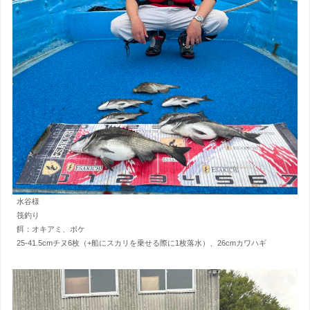
水谷様
筏釣り
餌：オキアミ、ボケ
25-41.5cmチヌ6枚（+船にスカリを乗せる際に1枚落水）、26cmカワハギ