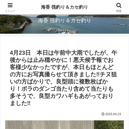
三重県鳥羽市/浦村(うらむら)筏釣り＆カセ釣り海香です。
海香 筏釣り＆カセ釣り
メニュー
検索
海香 筏釣り＆カセ釣り
4月23日 本日は午前中大雨でしたが、午
後からは止み穏やかに！悪天候予報でお
客様少なかったですが、本日もほとんど
の方にお写真撮らせて頂きました‼︎チヌ狙
いの方ばかりで、良型頭に複数枚ばか
り！ボラのダンゴ当たり含めて当たりも
多そうで、良型カワハギもあがっており
ました‼︎
2025.04.23