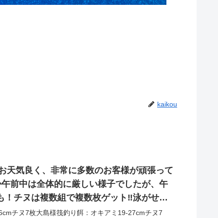
kaikou
はお天気良く、非常に多数のお客様が頑張って
響か午前中は全体的に厳しい様子でしたが、午
も！チヌは複数組で複数枚ゲット‼︎泳がせも
のシオ複数本あがりました！
cmチヌ7枚大島様筏釣り餌：オキアミ19-27cmチヌ7