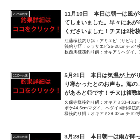
11月10日 本日は朝一は風
2025年釣果
てしまいました。早々にあが
くださいました！チヌは2桁枚
ってきたお話で、粘られたお
江藤様筏釣り餌：アミエビ（サビキ）、
筏釣り餌：シラサエビ26-28cmチヌ4
枚西川様筏釣り餌：オキアミへダイ、ア
5月21日 本日は気温が上
2025年釣果
り寒かったとのお声も。海の
があると◎です！チヌは複数
あげてくださり、サビキも大漁
久保寺様筏釣り餌：オキアミ33-43
ボケ44.5cmマダイ、ヘダイ岡田様
様筏釣り餌：オキアミ29-32cmチヌ2
3月28日 本日朝一は雨が
2025年釣果