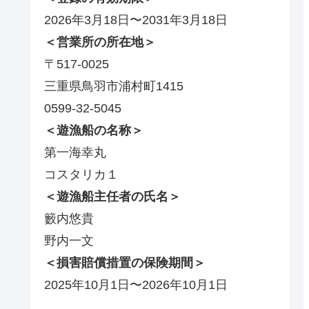
2026年3月18日〜2031年3月18日
＜営業所の所在地＞
〒517-0025
三重県鳥羽市浦村町1415
0599-32-5045
＜遊漁船の名称＞
第一海幸丸
コスタリカ１
＜遊漁船主任者の氏名＞
籔内悠貴
野内一文
＜損害賠償措置の保険期間＞
2025年10月1日〜2026年10月1日