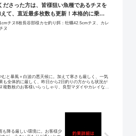
くださった方は、皆様狙い魚種であるチヌを
に加えて、直近最多枚数も更新！本格的に乗っ
頃です‼︎イワシの群れやシーバスも多数目撃あ
1cmチヌ8枚長谷部様カセ釣り餌：牡蠣42.5cmチヌ、カレ
チヌ
、やむと暴風＋白波の悪天候に。加えて寒さも厳しく、一気
果も全体的に厳しく、昨日から2日釣りの方からも状況が
ヌ複数枚のお客様いらっしゃり、良型マダイやカレイなど
い雨も降る厳しい環境に。お客様少