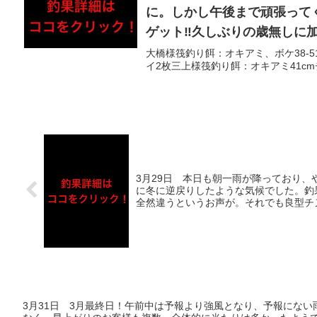
に。しかし午後まで頑張って
ゲット‼︎久しぶりの歳無し
込み突入か⁉︎という今日この
大橋様筏釣り餌：オキアミ、ボケ38-5
イ2枚三上様筏釣り餌：オキアミ41cm
り！
3月29日 本日も朝一雨が降っており
に冬に逆戻りしたような気候でした。釣
全然違うというお声が。それでも良型チ
も‼︎
3月31日 3月最終日！午前中は予報より強風となり、予報にな