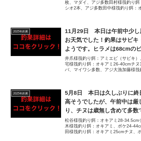
枚、マダイ、アジ多数田村様筏釣り餌：オ
シオ2本、アジ多数田中様筏釣り餌：オキ
11月29日 本日は午前中少
2025年釣果
お天気でした！釣果はサビキ
ようです。ヒラメは68cmの
ずも良型あがり、カワハギも
井爪様筏釣り餌：アミエビ（サビキ）、
宅様筏釣り餌：オキアミ26-40cmチ
バ、マイワシ多数、アジ大漁加藤様筏釣
5月8日 本日は久しぶりに
2025年釣果
高そうでしたが、午前中は厳
り、チヌは歳無し含めて多数
複数いらっしゃいました！その
松谷様筏釣り餌：オキアミ28-34.5
木様筏釣り餌：オキアミ、ボケ24-44
田様筏釣り餌：オキアミ25cmチヌ、ボラ