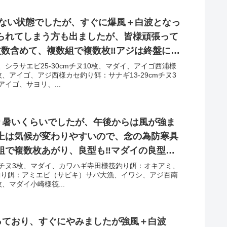
がない状態でしたが、すぐに爆風＋白波となっ
られてしまう方も出ましたが、皆様頑張って
数含めて、複数組で複数枚‼︎アジは終盤に周
客様はあげられました！
シラサエビ25-30cmチヌ10枚、マダイ、アイゴ西浦様
枚、アイゴ、アジ西様カセ釣り餌：サナギ13-29cmチヌ3
イゴ、サヨリ、...
がり暑いくらいでしたが、午後からは風が強ま
上は気候が変わりやすいので、念の為防寒具
組で複数枚あがり、良型も‼︎マダイの良型も
ゲット！泳がせではオニオコゼ‼︎
cmチヌ3枚、マダイ、カワハギ寺田様筏釣り餌：オキアミ、
筏釣り餌：アミエビ（サビキ）サバ大漁、イワシ、アジ百南
枚、マダイ小崎様筏...
降っており、すぐにやみましたが強風＋白波