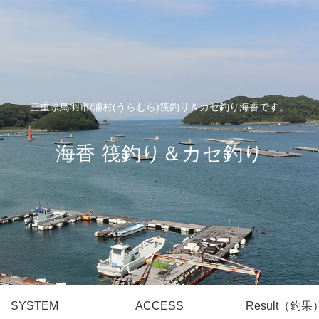
三重県鳥羽市/浦村(うらむら)筏釣り＆カセ釣り海香です。
海香 筏釣り＆カセ釣り
SYSTEM
ACCESS
Result（釣果