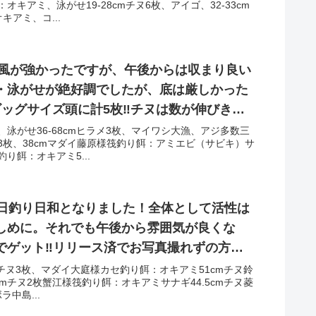
キアミ、泳がせ19-28cmチヌ6枚、アイゴ、32-33cm
アミ、コ...
し風が強かったですが、午後からは収まり良い
・泳がせが絶好調でしたが、底は厳しかった
ビッグサイズ頭に計5枚‼︎チヌは数が伸びきら
ビッグサイズあがりました！
泳がせ36-68cmヒラメ3枚、マイワシ大漁、アジ多数三
ヌ3枚、38cmマダイ藤原様筏釣り餌：アミエビ（サビキ）サ
り餌：オキアミ5...
終日釣り日和となりました！全体として活性は
しめに。それでも午後から雰囲気が良くな
でゲット‼︎リリース済でお写真撮れずの方も
他アナゴ・マダイ・アジ・イワシなど‼︎
cmチヌ3枚、マダイ大庭様カセ釣り餌：オキアミ51cmチヌ鈴
cmチヌ2枚蟹江様筏釣り餌：オキアミサナギ44.5cmチヌ菱
中島...