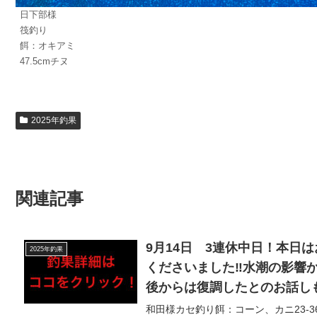
日下部様
筏釣り
餌：オキアミ
47.5cmチヌ
2025年釣果
関連記事
9月14日 3連休中日！本日
2025年釣果
くださいました‼︎水潮の影
後からは復調したとのお話し
好調で、ヒラメ複数枚＋連日
和田様カセ釣り餌：コーン、カニ23-36