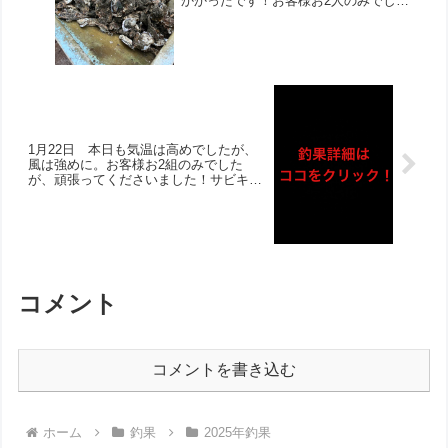
かかったです！お客様お2人のみでした
が、頑張ってくださいました‼︎朝から当
たりは多いものの、連日のフグの猛攻
に。終盤には上層にアジが回遊してお
り、底ではあがらずもチヌらしき鱗を2
回かけたとのお話しでした！
1月22日 本日も気温は高めでしたが、
風は強めに。お客様お2組のみでした
が、頑張ってくださいました！サビキ釣
りは朝から絶好調で、早上がりされまし
たがアジ大漁ゲット‼︎その他ボラは多数
いたようで、フグも多かったようです！
釣れたアジに青物が食いつき、竿を折ら
れてしまったお話しも‼︎
コメント
コメントを書き込む
ホーム
釣果
2025年釣果