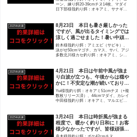
お写真撮らせて頂きました！チヌ
ーン、練り餌20-39cmチヌ14枚、マダイ
日下部様筏釣り餌：オキアミ、サナギ、
は複数組で複数枚あがり、良型＋
アケミ貝20-26.5cmチヌ4枚、サバ、アジ
2桁枚数のお客様も‼︎アイゴの活
酒井様筏釣り餌：サナギ22-27cmチヌ3
性があがってきており、アジも多
枚、マダイ、アイゴ小川様筏釣り餌：
8月23日 本日も暑さ厳しかった
2025年釣果
数あがっておりました！
オ...
ですが、風が出るタイミングでは
涼しく過ごせました！暑い中頑張
ってくださり、様々な釣りをお楽
鈴木様筏釣り餌：アミエビ（サビキ）、
しみ頂けました‼︎泳がせでは久し
泳がせ50cmマゴチ、カマス、サバ、アジ
多数北川様カセ釣り餌：オキアミ、シー
ぶりに良型マゴチがあがり、シオ
フードミックス23-30cmチヌ4枚、マダ
やツバスも！チヌは複数組で複数
イ、26cmカワハギ夫馬様筏釣り餌：オキ
枚で、アジも良型ばかりあがって
アミ23-26cmチヌ3枚、アジ上ノ坊様筏釣
4月21日 本日は午前中風が強ま
2025年釣果
おりました‼︎
り...
り白波が立つも、午後からは穏や
かに！不安定な潮が続いており、
全体として伸び悩む展開に。それ
Yui様筏釣り餌：オキアミ51cmチヌ（+複
でもチヌは連日の歳無しがあが
数枚リリース済）、44cmマダイ、カレイ
中田様筏釣り餌：オキアミ、マルエビ、
り、複数組で複数枚‼︎リリース済
ボケ26-46cmチヌ3枚角田様筏釣り餌：オ
の方も複数。アジの目撃情報はあ
キアミ、ボケ27-36cmチヌ3枚大橋様筏釣
りましたが、サビキのお客様はあ
り餌：オキアミ26.5cm-34...
3月24日 本日は時折風が強まる
2025年釣果
がらずで終えてしまったようで
程度で、暖かく釣り日和に！お客
す。
様少なかったですが、皆様頑張っ
てくださいました‼︎当たりの数に
舟木様筏釣り餌：ボケ42cmチヌ