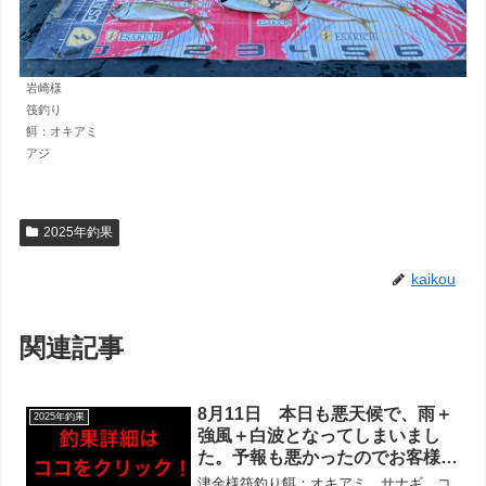
岩崎様
筏釣り
餌：オキアミ
アジ
2025年釣果
kaikou
関連記事
8月11日 本日も悪天候で、雨＋
2025年釣果
強風＋白波となってしまいまし
た。予報も悪かったのでお客様少
なかったですが、ほとんどの方に
津金様筏釣り餌：オキアミ、サナギ、コ