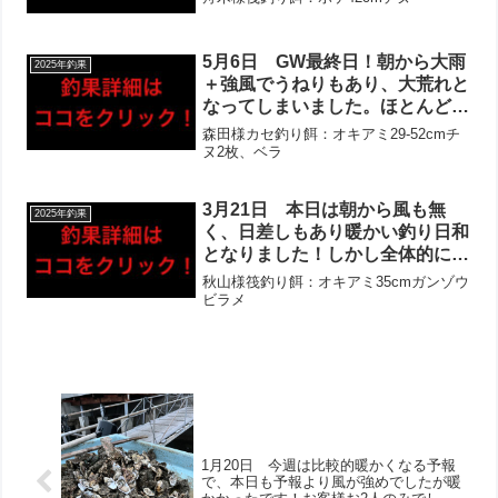
はムラがありましたが、全体的に
かからない当たりが多かったよう
です。それでも終盤に良型チヌあ
5月6日 GW最終日！朝から大雨
2025年釣果
げられました！水温も上がり傾向
＋強風でうねりもあり、大荒れと
ですので、頑張りましょう‼︎
なってしまいました。ほとんどの
方がキャンセルされ、お越しの方
森田様カセ釣り餌：オキアミ29-52cmチ
も途中避難される状況に。全体的
ヌ2枚、ベラ
に活性は高く、当たりは多かった
ようです‼︎なかなか本命には届か
3月21日 本日は朝から風も無
2025年釣果
ずのお客様が多い中、チヌは連日
く、日差しもあり暖かい釣り日和
の歳無し含めて複数枚ゲットでし
となりました！しかし全体的に活
た！
性は低く、雪解け水の影響なの
秋山様筏釣り餌：オキアミ35cmガンゾウ
か、皆様海水が冷たいとのお話し
ビラメ
でした。終盤に遠投で当たりがあ
り、掛けたが惜しくもバラしてし
まったとのお話しもありました！
ガンゾウビラメが釣れていまし
た！
1月20日 今週は比較的暖かくなる予報
で、本日も予報より風が強めでしたが暖