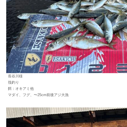
長谷川様
筏釣り
餌：オキアミ他
マダイ、フグ、〜25cm前後アジ大漁