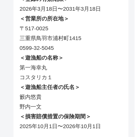
2026年3月18日〜2031年3月18日
＜営業所の所在地＞
〒517-0025
三重県鳥羽市浦村町1415
0599-32-5045
＜遊漁船の名称＞
第一海幸丸
コスタリカ１
＜遊漁船主任者の氏名＞
籔内悠貴
野内一文
＜損害賠償措置の保険期間＞
2025年10月1日〜2026年10月1日