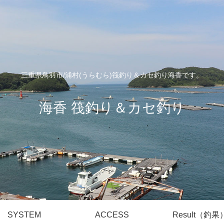
三重県鳥羽市/浦村(うらむら)筏釣り＆カセ釣り海香です。
海香 筏釣り＆カセ釣り
SYSTEM
ACCESS
Result（釣果