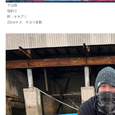
下山様
筏釣り
餌：オキアミ
22cmチヌ、サヨリ多数