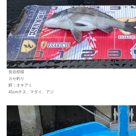
長谷部様
カセ釣り
餌：オキアミ
41cmチヌ、マダイ、アジ