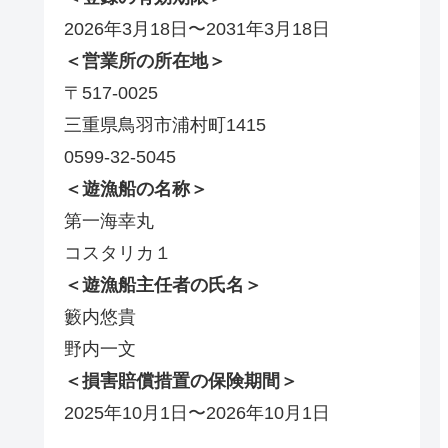
2026年3月18日〜2031年3月18日
＜営業所の所在地＞
〒517-0025
三重県鳥羽市浦村町1415
0599-32-5045
＜遊漁船の名称＞
第一海幸丸
コスタリカ１
＜遊漁船主任者の氏名＞
籔内悠貴
野内一文
＜損害賠償措置の保険期間＞
2025年10月1日〜2026年10月1日