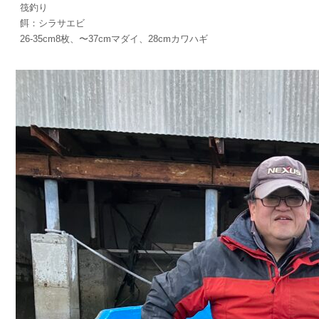
筏釣り
餌：シラサエビ
26-35cm8枚、〜37cmマダイ、28cmカワハギ