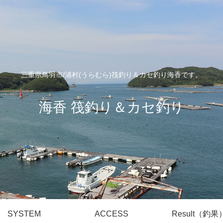
三重県鳥羽市/浦村(うらむら)筏釣り＆カセ釣り海香です。
海香 筏釣り＆カセ釣り
SYSTEM
ACCESS
Result（釣果