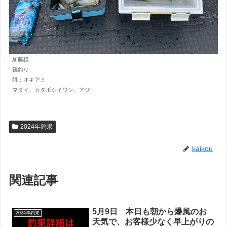
加藤様
筏釣り
餌：オキアミ
マダイ、カタボシイワシ、アジ
2024年釣果
kaikou
関連記事
5月9日 本日も朝から爆風のお
2024年釣果
天気で、お客様少なく早上がりの