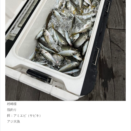
村崎様
筏釣り
餌：アミエビ（サビキ）
アジ大漁