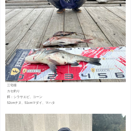
三宅様
カセ釣り
餌：シラサエビ、コーン
52cmチヌ、51cmマダイ、マハタ