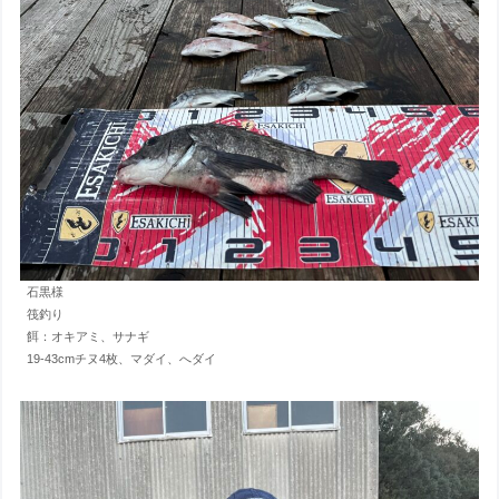
石黒様
筏釣り
餌：オキアミ、サナギ
19-43cmチヌ4枚、マダイ、へダイ