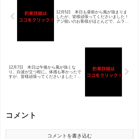
12月5日 本日も昼前から風が強まりま
したが、皆様頑張ってくださいました！
アジ狙いのお客様がほとんどで、ムラは
あったものの全体としては大漁ゲット‼︎
チヌも枚数・型伸ばされたお客様いらっ
しゃり、やはり午後が中心だったとのこ
と！寒さが厳しくなりそうですが、引き
続き頑張りましょう‼︎
12月7日 本日は午後から風が強くな
り、白波が立つ程に。体感も寒かったで
すが、皆様頑張ってくださいました！連
日午前中は厳しい状況ですが、午後を中
心に釣果伸ばしてくださいました‼︎チヌ
は2桁枚数＋良型複数！ヒラメも複数枚
あがり、アジはムラが出ておりますが全
体として釣れております‼︎
コメント
コメントを書き込む