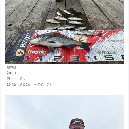
垣本様
筏釣り
餌：オキアミ
20-42cmチヌ5枚、へダイ、アジ