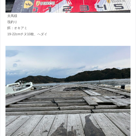
夫馬様
筏釣り
餌：オキアミ
19-22cmチヌ10枚、へダイ