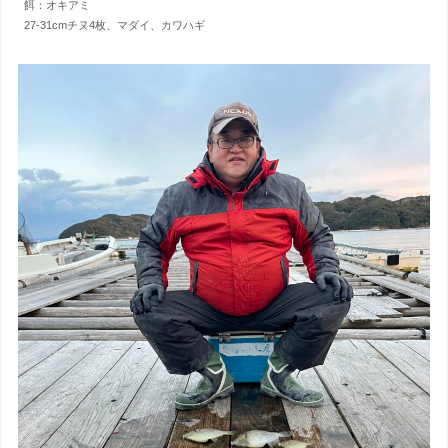
餌：オキアミ
27-31cmチヌ4枚、マダイ、カワハギ