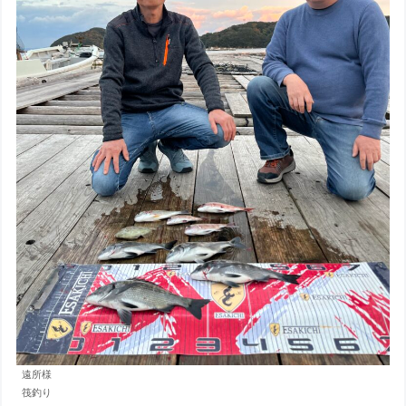
遠所様
筏釣り