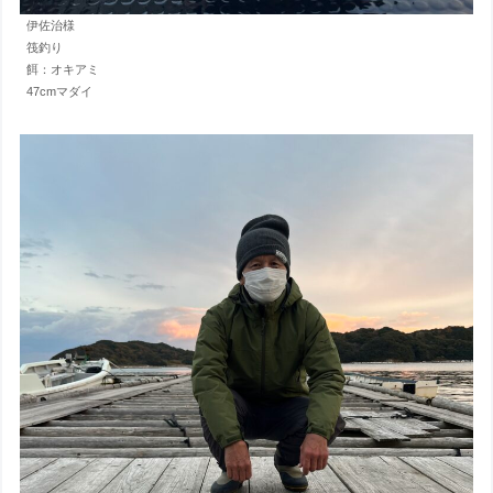
伊佐治様
筏釣り
餌：オキアミ
47cmマダイ