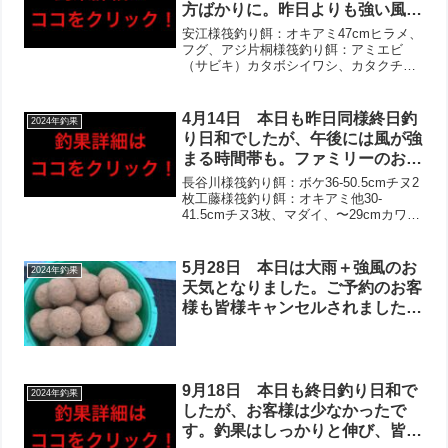
方ばかりに。昨日よりも強い風
で、当たりがわからない状況でし
安江様筏釣り餌：オキアミ47cmヒラメ、
た。それでもアジ・イワシは多数
フグ、アジ片桐様筏釣り餌：アミエビ
（サビキ）カタボシイワシ、カタクチイ
あがっており、良型ヒラメもゲッ
ワシ、マイワシ
トされました‼︎泳がせ釣りでは複
数回当たりはあったようです！
4月14日 本日も昨日同様終日釣
2024年釣果
り日和でしたが、午後には風が強
まる時間帯も。ファミリーのお客
様含めて、多数の方がお越しくだ
長谷川様筏釣り餌：ボケ36-50.5cmチヌ2
さいました！釣りキッズも大活躍
枚工藤様筏釣り餌：オキアミ他30-
41.5cmチヌ3枚、マダイ、〜29cmカワハ
で、アジ・イワシ多数に加えビッ
ギ2枚、キス大島様筏釣り餌：オキアミ
グチヌもゲット‼︎チヌは全体的に
43cmチヌ、カタボシイワシ、アジ多数カ
厳しい様子でしたが、歳無し含め
セ釣り餌：オキアミ他35-37cmチヌ...
5月28日 本日は大雨＋強風のお
2024年釣果
て良型複数！良型ヒラメ・カワハ
天気となりました。ご予約のお客
ギも‼︎
様も皆様キャンセルされましたの
で、安全面を考慮してお休みとさ
せて頂きました！明日も爆風の予
報で、台風の状況も心配です。
9月18日 本日も終日釣り日和で
2024年釣果
したが、お客様は少なかったで
す。釣果はしっかりと伸び、皆様