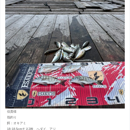
信貴様
筏釣り
餌：オキアミ
18-18.5cmチヌ2枚、へダイ、アジ