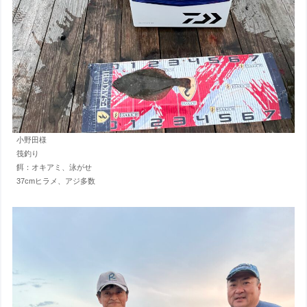
小野田様
筏釣り
餌：オキアミ、泳がせ
37cmヒラメ、アジ多数