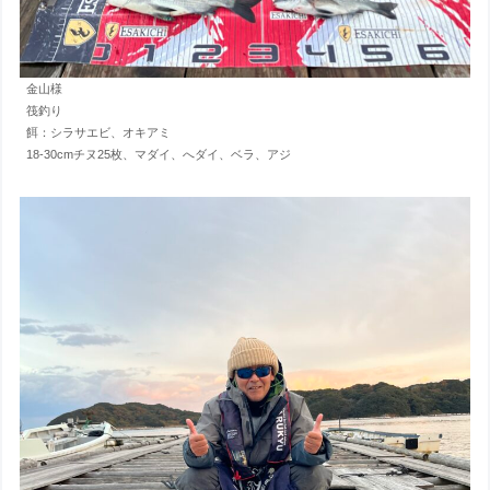
金山様
筏釣り
餌：シラサエビ、オキアミ
18-30cmチヌ25枚、マダイ、へダイ、ベラ、アジ