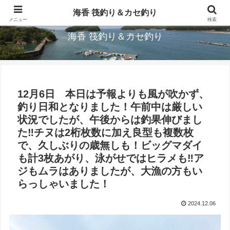
三重県鳥羽市/浦村(うらむら)筏釣り＆カセ釣り海香です。
海香 筏釣り＆カセ釣り
メニュー
検索
海香 筏釣り＆カセ釣り
12月6日 本日は予報よりも風が吹かず、
釣り日和となりました！午前中は厳しい
状況でしたが、午後からは釣果伸びまし
た‼︎チヌは2桁枚数に加え良型も複数枚
で、久しぶりの歳無しも！ビッグマダイ
も計3枚あがり、泳がせではヒラメも‼︎ア
ジもムラはありましたが、大漁の方もい
らっしゃいました！
2024.12.06