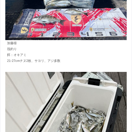
加藤様
筏釣り
餌：オキアミ
21-27cmチヌ2枚、サヨリ、アジ多数