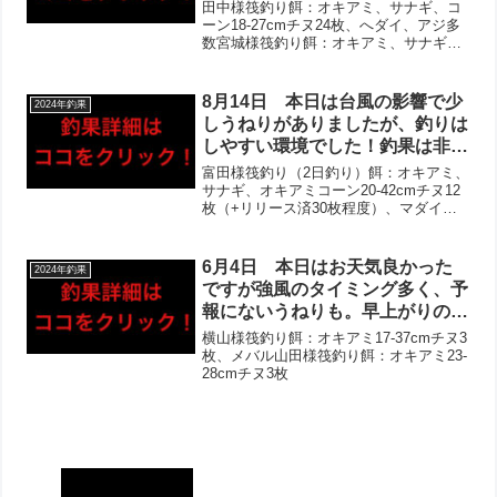
狙い魚種ゲット‼︎スカリを落とし
田中様筏釣り餌：オキアミ、サナギ、コ
てしまった方以外は皆様お写真撮
ーン18-27cmチヌ24枚、へダイ、アジ多
数宮城様筏釣り餌：オキアミ、サナギ、
らせて頂き、その方もチヌは15
コーン17-21cmチヌ12枚、メッキ、アジ
枚程あげられておりました！チヌ
近藤様筏釣り餌：オキアミ、サナギ19-
は2桁枚数複数組で、アジ釣りの
22cmチヌ3枚、マダイ、アイゴ、アジ大
8月14日 本日は台風の影響で少
2024年釣果
方も大漁ゲットでした‼︎
漁...
しうねりがありましたが、釣りは
しやすい環境でした！釣果は非常
に良く、全組チヌゲット‼︎2桁枚
富田様筏釣り（2日釣り）餌：オキアミ、
数も複数組で、初めてゲットされ
サナギ、オキアミコーン20-42cmチヌ12
枚（+リリース済30枚程度）、マダイ高
た方も！アジも多数あがってお
橋様筏釣り餌：オキアミ、サナギ、コー
り、お土産として喜んで頂けまし
ン19-28cmチヌ13枚、マダイ、キジハ
た‼︎その他マダイやボラやアイゴ
タ、アジ多数寺下様筏釣り餌：オキア
6月4日 本日はお天気良かった
2024年釣果
など！
ミ、サナ...
ですが強風のタイミング多く、予
報にないうねりも。早上がりの方
が多く、全体として釣果も厳しか
横山様筏釣り餌：オキアミ17-37cmチヌ3
ったようです。それでもチヌは複
枚、メバル山田様筏釣り餌：オキアミ23-
28cmチヌ3枚
数組で複数枚あげてくださいまし
た！その他マダイ・メバル・ボ
ラ・フグ・イワシ・アジなどあが
っており、当たりは多数のお話し
も‼︎