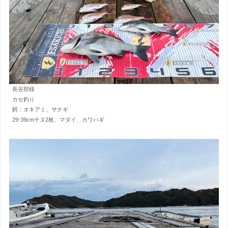
長谷部様
カセ釣り
餌：オキアミ、サナギ
29-39cmチヌ2枚、マダイ、カワハギ