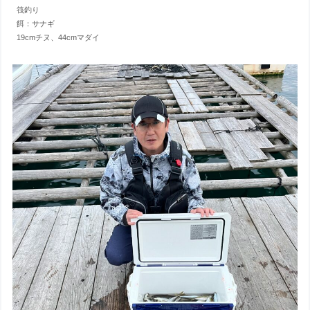
筏釣り
餌：サナギ
19cmチヌ、44cmマダイ