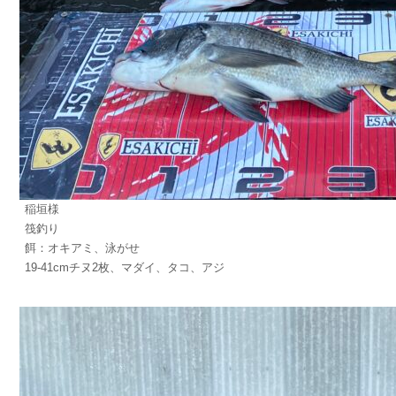
稲垣様
筏釣り
餌：オキアミ、泳がせ
19-41cmチヌ2枚、マダイ、タコ、アジ