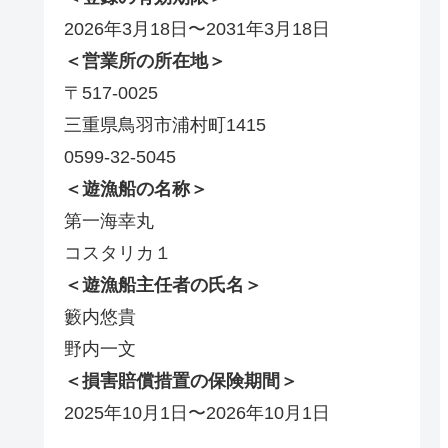
2026年3月18日〜2031年3月18日
＜営業所の所在地＞
〒517-0025
三重県鳥羽市浦村町1415
0599-32-5045
＜遊漁船の名称＞
第一海幸丸
コスタリカ１
＜遊漁船主任者の氏名＞
籔内悠貴
野内一文
＜損害賠償措置の保険期間＞
2025年10月1日〜2026年10月1日