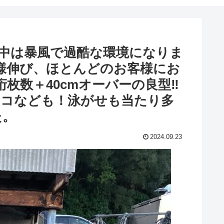
前中は暴風で過酷な環境になりま
皆様伸び、ほとんどのお客様にお
枚数＋40cmオーバーの良型‼︎
タコなども！泳がせも当たり多
た。
2024.09.23