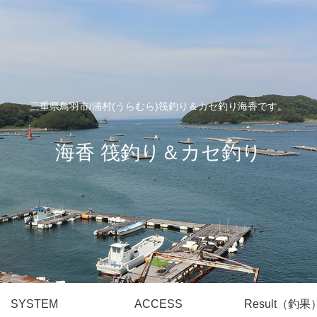
三重県鳥羽市/浦村(うらむら)筏釣り＆カセ釣り海香です。
海香 筏釣り＆カセ釣り
SYSTEM
ACCESS
Result（釣果