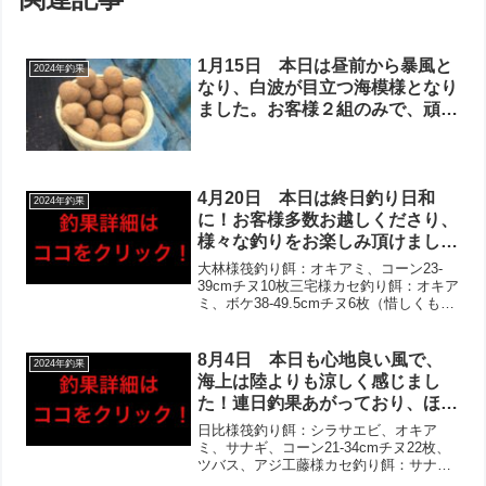
1月15日 本日は昼前から暴風と
2024年釣果
なり、白波が目立つ海模様となり
ました。お客様２組のみで、頑張
って下さいましたがどちらも早上
がりされました。フグがあがって
おりましたが、当たりは少なかっ
た様子。当たり自体も小さくなっ
4月20日 本日は終日釣り日和
2024年釣果
てきているので、風が強いといっ
に！お客様多数お越しくださり、
そう難易度が高そうです…！
様々な釣りをお楽しみ頂けまし
た‼︎チヌは2桁枚数に加え、良型
大林様筏釣り餌：オキアミ、コーン23-
多数！惜しくも歳無しならずも複
39cmチヌ10枚三宅様カセ釣り餌：オキア
ミ、ボケ38-49.5cmチヌ6枚（惜しくも歳
数‼︎泳がせ釣りでは70cmオーバ
無しならずの49.5cm2枚）岩崎様筏釣り
ーのヒラメ含め、釣りキッズも初
餌：泳がせ70.5cmヒラメ（お客様提供写
ヒラメ！アジ・イワシは皆様大漁
真・お客様測定）前田様筏釣り餌...
8月4日 本日も心地良い風で、
2024年釣果
で、良型カワハギ・ビッグアナゴ
海上は陸よりも涼しく感じまし
も‼︎
た！連日釣果あがっており、ほと
んどの方にお写真撮らせて頂きま
日比様筏釣り餌：シラサエビ、オキア
した‼︎チヌ狙いのお客様は全員複
ミ、サナギ、コーン21-34cmチヌ22枚、
ツバス、アジ工藤様カセ釣り餌：サナ
数枚ゲットで、20枚オーバー
ギ、アケミ貝25-35cmチヌ5枚、マダイ、