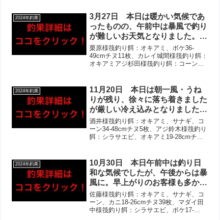
も！五目釣りのお客様もアジを中
29cmカワハギ、アイゴ、アジ多数安田様
心に、多魚種あげてくださいまし
カセ釣り餌：オキアミ、アケミ貝20-
3月27日 本日は暖かい気候であ
2024年釣果
た‼︎
27cm...
ったものの、午前中は暴風で釣り
が難しいお天気となりました。お
客様少なかったですがお越し下さ
栗原様筏釣り餌：オキアミ、ボケ36-
り、皆様最後まで頑張って下さい
49cmチヌ11枚、カレイ城間様筏釣り餌：
オキアミアジ杉田様筏釣り餌：コーン
ました！食いが浅い様子でバラし
39.5cmチヌ
のお話しもありましたが、チヌは
午後から釣果伸びた形で、複数組
11月20日 本日は朝一風・うね
2024年釣果
であげてくださり２桁オーバーの
りが残り、徐々に落ち着きました
組も‼︎その他良型アジも‼︎
が厳しい冷え込みとなりました。
皆様頑張ってくださり、全組お写
酒井様筏釣り餌：オキアミ、サナギ、コ
真撮らせて頂きました‼︎チヌはビ
ーン34-48cmチヌ5枚、アジ鈴木様筏釣り
餌：シラサエビ、オキアミ19-28cmチヌ7
ッグサイズ複数枚！ヒラメも複数
枚、42cmシーバス、ボラ、アジ大漁山田
枚あがり、極太アナゴも‼︎アジは
様筏釣り餌：オキアミ、サナギ19-21cm
引き続き大漁となり、その他シー
チヌ5枚、37-43cmヒラメ2枚...
10月30日 本日午前中は釣り日
2024年釣果
バスやサヨリなど！
和な気候でしたが、午後からは暴
風に。早上がりのお客様も多かっ
たですが、ほとんどの方にお写真
佐藤様筏釣り餌：オキアミ、サナギ、コ
撮らせて頂きました！チヌは久し
ーン、カニ18-26cmチヌ39枚、マダイ田
中様筏釣り餌：シラサエビ、ボケ17-
ぶりの30枚オーバーに加え、20
27cmチヌ20枚、マダイ、へダイ、アジ岩