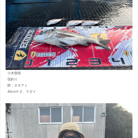
小木曽様
筏釣り
餌：オキアミ
40cmチヌ、マダイ