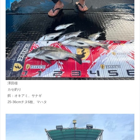
澤田様
カセ釣り
餌：オキアミ、サナギ
25-36cmチヌ6枚、マハタ