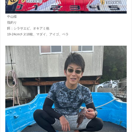
中山様
筏釣り
餌：シラサエビ、オキアミ他
19-24cmチヌ18枚、マダイ、アイゴ、ベラ