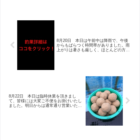
枚オーバーも‼︎泳がせでは当たり
崎様筏釣り餌：オキアミ17-18cmチヌ4
はあるもあがらずでしたが、アジ
枚、マダイ、アジ岡田様筏釣り餌：オキ
は安定して釣果上がっておりま
アミ...
す！
8月20日 本日は午前中は降雨で、午後
からもぱらつく時間帯がありました。雨
上がりは暑さも厳しく、ほとんどの方が
早上がりに。それでもほとんどの方にお
写真撮らせて頂けました！チヌは連日の
30枚オーバー‼︎シオやビッグキス、アジ
大漁なども！初筏釣りの釣りキッズも頑
張ってくれました‼︎
8月22日 本日は臨時休業を頂きまし
て、皆様には大変ご不便をお掛けいたし
ました。明日からは通常通り営業いたし
ますので、引き続き頑張りましょう！