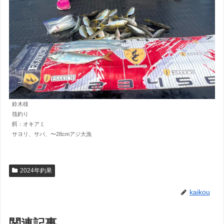
鈴木様
筏釣り
餌：オキアミ
サヨリ、サバ、〜28cmアジ大漁
2024年釣果
kaikou
関連記事