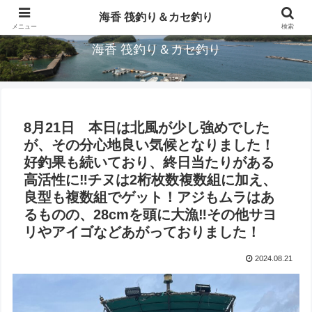
三重県鳥羽市/浦村(うらむら)筏釣り＆カセ釣り海香です。
海香 筏釣り＆カセ釣り
メニュー
検索
海香 筏釣り＆カセ釣り
8月21日 本日は北風が少し強めでした
が、その分心地良い気候となりました！
好釣果も続いており、終日当たりがある
高活性に‼︎チヌは2桁枚数複数組に加え、
良型も複数組でゲット！アジもムラはあ
るものの、28cmを頭に大漁‼︎その他サヨ
リやアイゴなどあがっておりました！
2024.08.21