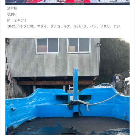
清水様
筏釣り
餌：オキアミ
18-21cmチヌ10枚、マダイ、タナゴ、キス、キジハタ、ベラ、サヨリ、アジ