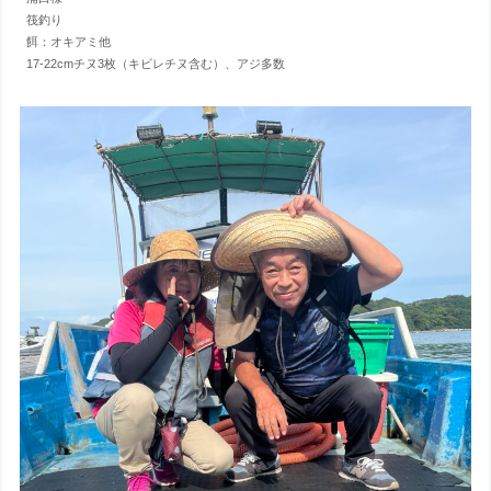
筏釣り
餌：オキアミ他
17-22cmチヌ3枚（キビレチヌ含む）、アジ多数