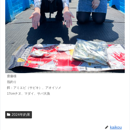
齋藤様
筏釣り
餌：アミエビ（サビキ）、アオイソメ
17cmチヌ、マダイ、サバ大漁
2024年釣果
kaikou