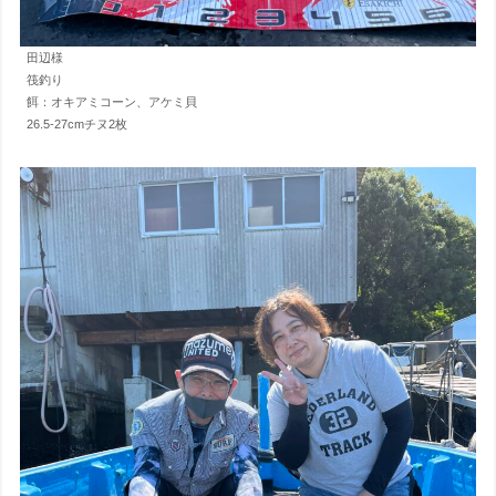
田辺様
筏釣り
餌：オキアミコーン、アケミ貝
26.5-27cmチヌ2枚