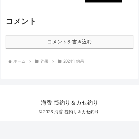
ギ・キスなど魚種も豊富に！サバも大漁
ゲットでした‼︎
コメント
コメントを書き込む
ホーム
釣果
2024年釣果
海香 筏釣り＆カセ釣り
© 2023 海香 筏釣り＆カセ釣り.