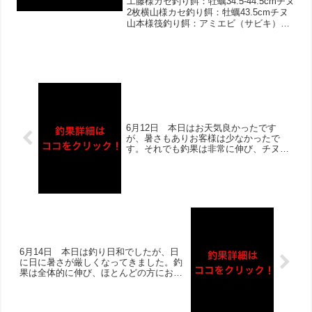
工藤様カセ釣り餌：牡蠣34.5-44.5cmチヌ
はサビキもあがりました‼︎14時頃
2枚横山様カセ釣り餌：牡蠣43.5cmチヌ
山本様筏釣り餌：アミエビ（サビキ）マ
から突然アジ・サバ・マイワシが
イワシ、アジ多数済田様筏釣り餌：オキ
釣れ始めたとのお話しでした！チ
アミ他サバ、マイワシ、アジ
ヌも複数組であがり、どちらも良
型ゲット‼︎
6月12日 本日はお天気良かったです
が、暑さもありお客様は少なかったで
す。それでも釣果は非常に伸び、チヌ狙
いの方はほとんどのお客様がゲット！2
桁枚数あげられた方＋良型複数の方いら
っしゃいました‼︎泳がせ釣りは厳しい様
子でしたが、サビキではサバ・イワシが
大漁の結果でした！
6月14日 本日は釣り日和でしたが、日
に日に暑さが厳しくなってきました。釣
果は全体的に伸び、ほとんどの方にお写
真撮らせて頂きました！チヌは2桁枚数
含めて複数組で複数枚ゲット‼︎当たりも
多い様子で、マダイ・へダイ・カワハ