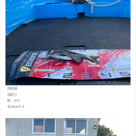
澤田様
筏釣り
餌：ボケ
40.5cmチヌ