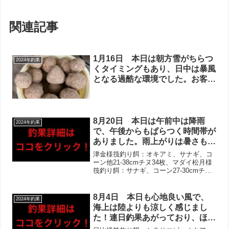
関連記事
1月16日 本日は朝方雪がちらつ
2024年釣果
くタイミングもあり、日中は暴風
となる過酷な環境でした。お客様
１組お越し頂き、頑張って下さい
ました！昨日同様フグはあがって
いたものの、当たりも少なく厳し
かったとのお声。午後からは当た
8月20日 本日は午前中は降雨
2024年釣果
りがなかなか食い込まなかったよ
で、午後からもぱらつく時間帯が
うですが、雰囲気が変わったとの
ありました。雨上がりは暑さも厳
お話しでした！
しく、ほとんどの方が早上がり
津金様筏釣り餌：オキアミ、サナギ、コ
に。それでもほとんどの方にお写
ーン他21-38cmチヌ34枚、マダイ松月様
筏釣り餌：サナギ、コーン27-30cmチヌ2
真撮らせて頂けました！チヌは連
枚、マダイ松本様筏釣り餌：オキアミ他
日の30枚オーバー‼︎シオやビッグ
21cmチヌ、マダイ、キジハタ、ベラ、ボ
キス、アジ大漁なども！初筏釣り
ラ、キス、ヒイラギ、アジ西様筏釣り
8月4日 本日も心地良い風で、
2024年釣果
の釣りキッズも頑張ってくれまし
餌：オ...
海上は陸よりも涼しく感じまし
た‼︎
た！連日釣果あがっており、ほと
んどの方にお写真撮らせて頂きま