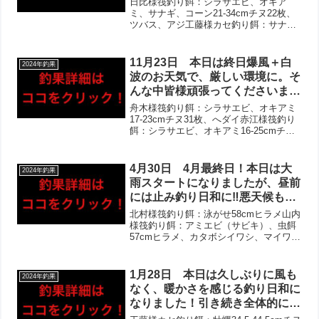
日比様筏釣り餌：シラサエビ、オキア
した‼︎チヌ狙いのお客様は全員複
ミ、サナギ、コーン21-34cmチヌ22枚、
ツバス、アジ工藤様カセ釣り餌：サナ
数枚ゲットで、20枚オーバー
ギ、アケミ貝25-35cmチヌ5枚、マダイ、
も！五目釣りのお客様もアジを中
29cmカワハギ、アイゴ、アジ多数安田様
心に、多魚種あげてくださいまし
カセ釣り餌：オキアミ、アケミ貝20-
11月23日 本日は終日爆風＋白
2024年釣果
た‼︎
27cm...
波のお天気で、厳しい環境に。そ
んな中皆様頑張ってくださいまし
た！当たりが取れない＋水温低下
舟木様筏釣り餌：シラサエビ、オキアミ
中で、厳しかったとのお声も。好
17-23cmチヌ31枚、へダイ赤江様筏釣り
餌：シラサエビ、オキアミ16-25cmチヌ
釣果も多数で、チヌは30枚オー
14枚、マダイ、へダイ、ベラ、アジ大林
バー含めて2桁枚数複数‼︎43cmヒ
様筏釣り餌：オキアミ27-28cmチヌ3枚、
ラメもあがり、アジもムラはあり
へダイ、43cmヒラメ、サバ、アジ林...
4月30日 4月最終日！本日は大
2024年釣果
ながらも全体としては大漁でし
雨スタートになりましたが、昼前
た！
には止み釣り日和に‼︎悪天候もあ
りお客様少なめでしたが、頑張っ
北村様筏釣り餌：泳がせ58cmヒラメ山内
てくださいました！連日のサビ
様筏釣り餌：アミエビ（サビキ）、虫餌
57cmヒラメ、カタボシイワシ、マイワ
キ・泳がせ祭りで、アジ・イワシ
シ、アジ深津様筏釣り餌：アミエビ（サ
大漁に加えビッグヒラメ3枚‼︎チ
ビキ）、泳がせ49cmヒラメ、カタボシイ
ヌは食いが渋く、バラし複数であ
ワシ、マイワシ、アジ久保寺様筏釣り
1月28日 本日は久しぶりに風も
2024年釣果
がらずでした。
餌：オキアミ28...
なく、暖かさを感じる釣り日和に
なりました！引き続き全体的には
釣果厳しかったですが、午後から