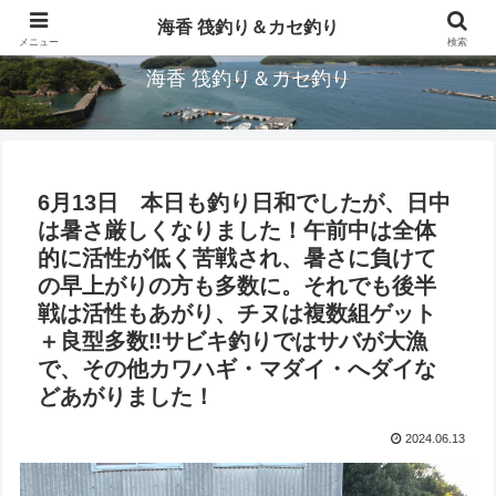
三重県鳥羽市/浦村(うらむら)筏釣り＆カセ釣り海香です。
海香 筏釣り＆カセ釣り
メニュー
検索
海香 筏釣り＆カセ釣り
6月13日 本日も釣り日和でしたが、日中
は暑さ厳しくなりました！午前中は全体
的に活性が低く苦戦され、暑さに負けて
の早上がりの方も多数に。それでも後半
戦は活性もあがり、チヌは複数組ゲット
＋良型多数‼︎サビキ釣りではサバが大漁
で、その他カワハギ・マダイ・へダイな
どあがりました！
2024.06.13