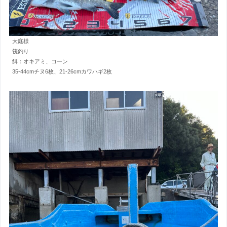
大庭様
筏釣り
餌：オキアミ、コーン
35-44cmチヌ6枚、21-26cmカワハギ2枚