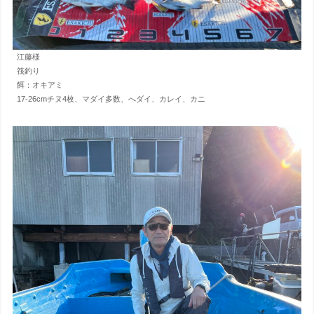
江藤様
筏釣り
餌：オキアミ
17-26cmチヌ4枚、マダイ多数、へダイ、カレイ、カニ