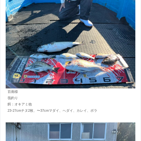
百南様
筏釣り
餌：オキアミ他
23-27cmチヌ2枚、〜37cmマダイ、へダイ、カレイ、ボラ