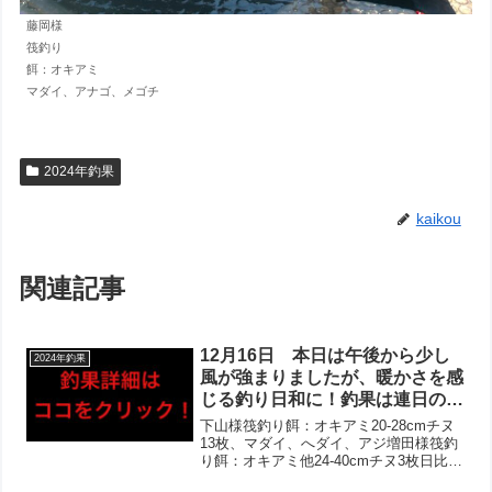
藤岡様
筏釣り
餌：オキアミ
マダイ、アナゴ、メゴチ
2024年釣果
kaikou
関連記事
12月16日 本日は午後から少し
2024年釣果
風が強まりましたが、暖かさを感
じる釣り日和に！釣果は連日の午
後から伸びる形で、チヌは2桁枚
下山様筏釣り餌：オキアミ20-28cmチヌ
数＋良型‼︎アジも徐々にサイズが
13枚、マダイ、へダイ、アジ増田様筏釣
り餌：オキアミ他24-40cmチヌ3枚日比様
伸びており、午後からは絶好調な
筏釣り餌：シラサエビ、オキアミ15-
様子！ヒラメもあがりましたが、