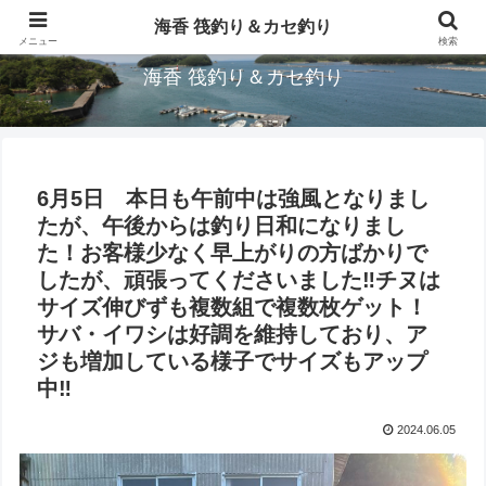
三重県鳥羽市/浦村(うらむら)筏釣り＆カセ釣り海香です。
海香 筏釣り＆カセ釣り
メニュー
検索
海香 筏釣り＆カセ釣り
6月5日 本日も午前中は強風となりまし
たが、午後からは釣り日和になりまし
た！お客様少なく早上がりの方ばかりで
したが、頑張ってくださいました‼︎チヌは
サイズ伸びずも複数組で複数枚ゲット！
サバ・イワシは好調を維持しており、ア
ジも増加している様子でサイズもアップ
中‼︎
2024.06.05