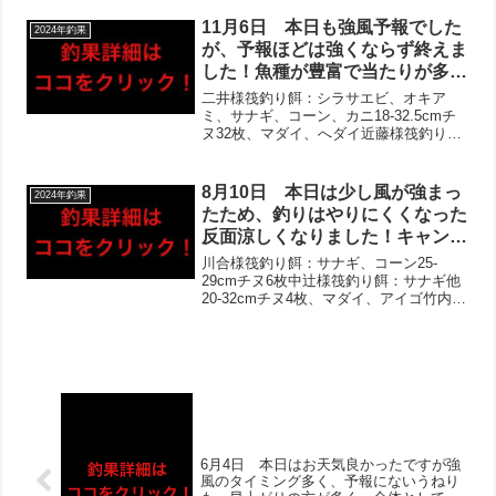
31cmチヌ20枚、マダイ、アジ大漁久保寺
く、泳がせではシオもゲット‼︎魚
様筏釣り餌：オキアミ、サナギ22-
11月6日 本日も強風予報でした
2024年釣果
種も豊富で、カワハギやサヨリな
36cm...
が、予報ほどは強くならず終えま
ども！
した！魚種が豊富で当たりが多
く、お楽しみ頂けたとのお声多
二井様筏釣り餌：シラサエビ、オキア
数‼︎チヌ狙いの方はほとんどゲッ
ミ、サナギ、コーン、カニ18-32.5cmチ
ヌ32枚、マダイ、へダイ近藤様筏釣り
トされ、30枚オーバーの方も！
餌：オキアミ、サナギ、コーン19-
泳がせも当たり多く、リリース済
31.5cmチヌ9枚、マダイ、アジ中島様筏
でしたがタチウオ‼︎アジは大漁ゲ
釣り餌：オキアミ19-24cmチヌ5枚、へダ
8月10日 本日は少し風が強まっ
2024年釣果
ットで、お土産としてお持ち帰り
イ、ア...
たため、釣りはやりにくくなった
多数！
反面涼しくなりました！キャンセ
ル多くお客様少なかったですが、
川合様筏釣り餌：サナギ、コーン25-
頑張ってくださいました‼︎しかし
29cmチヌ6枚中辻様筏釣り餌：サナギ他
20-32cmチヌ4枚、マダイ、アイゴ竹内様
全体として活性が低めで、苦戦。
筏釣り餌：オキアミ39.5cmチヌ、マダ
チヌは終盤にあげられた組多かっ
イ、アイゴ、ボラ、アジ岡根様筏釣り
たです‼︎アジ・サバはムラがあ
餌：サナギ38cmチヌ、マダイ原様筏釣り
り、その他カワハギやタコなど！
餌：オ...
6月4日 本日はお天気良かったですが強
風のタイミング多く、予報にないうねり