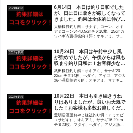
19cmチヌ5枚、アジ江藤様筏釣り餌：オ
スカリに入れる際に落水してしま
キアミ29cmチヌ、マダイ、カワハギ西
6月14日 本日は釣り日和でした
2024年釣果
ったとのお話しで残念でした。
様...
が、日に日に暑さが厳しくなって
きました。釣果は全体的に伸び、
ほとんどの方にお写真撮らせて頂
大橋様筏釣り餌：サナギ、コーン、オキ
きました！チヌは2桁枚数含めて
アミコーン34-40.5cmチヌ10枚、25cmカ
ワハギ内藤様筏釣り餌：オキアミ、サナ
複数組で複数枚ゲット‼︎当たりも
ギ23-28cmチヌ5枚、ボラ、アジ三上様筏
多い様子で、マダイ・へダイ・カ
釣り餌：サナギ、コーン17-34cmチヌ5枚
ワハギ・キスなど魚種も豊富に！
CHAN様筏釣り餌：オキアミ他...
10月24日 本日は午前中少し風
2024年釣果
サバも大漁ゲットでした‼︎
が強めでしたが、午後からは風も
収まり釣り日和に！お客様少なか
ったですが、ほとんどの方にお写
武田様筏釣り餌：オキアミ、サナギ20-
真撮らせて頂きました‼︎チヌは2
23cmチヌ14枚、へダイ、アイゴ、アジ大
漁小澤様筏釣り餌：オキアミ、サナギ他
桁枚数のお客様いらっしゃり、夕
20-21cmチヌ3枚、59cmヒラメ、ボラ、
まずめが良かった様子！アジはサ
アジ多数（クーラーボックスに多数）武
イズアップが進んでおり入れ食い
藤様筏釣り餌：オキアミ、サナギ21-
10月22日 本日も引き続きうね
2024年釣果
状態、ヒラメ複数枚＋ツバス＋カ
26c...
りはありましたが、良いお天気で
ニも‼︎
した！お客様も多数お越しくださ
り、お写真多数撮らせて頂きまし
豊明居酒屋おやじ様筏釣り餌：アミエビ
た‼︎チヌはムラがありながらも2
（サビキ）、オキアミ、サナギ16-29cm
チヌ23枚、マダイ、へダイ、アジ大漁鈴
桁枚数複数組、20枚オーバーも
木様筏釣り餌：シラサエビ、オキアミ16-
複数組！アジも大漁ゲットの方多