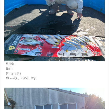
早川様
筏釣り
餌：オキアミ
25cmチヌ、マダイ、アジ