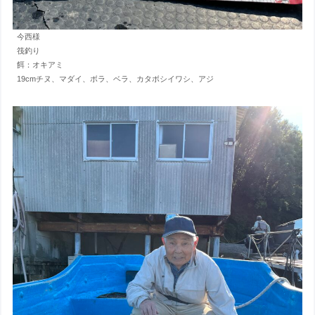
今西様
筏釣り
餌：オキアミ
19cmチヌ、マダイ、ボラ、ベラ、カタボシイワシ、アジ