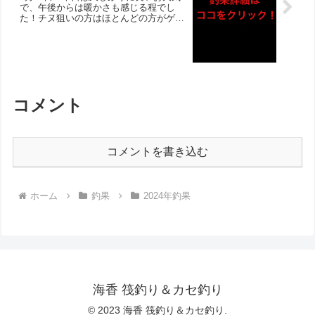
で、午後からは暖かさも感じる程でし
た！チヌ狙いの方はほとんどの方がゲッ
トされ、歳無し含む良型ばかり‼︎バラし
や乗らずも多く、大荒れ後ということも
あり活性高そうでした！サビキのお客様
は体調不良で数時間で帰られてしまい、
釣果も厳しかったようです。
コメント
コメントを書き込む
ホーム
釣果
2024年釣果
海香 筏釣り＆カセ釣り
© 2023 海香 筏釣り＆カセ釣り.