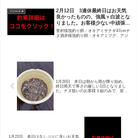
ヒラメも連日あがり、アオリイ
貝20-33cmチヌ7枚（20cm以下12枚リリ
カ・コウイカもあがりました！そ
ース済）、マダイ、40cmセイゴ井...
2月12日 3連休最終日はお天気
2024年釣果
の他タチウオ複数枚やアナゴなど
良かったものの、強風＋白波とな
も‼︎
りました。お客様少ない中頑張っ
てくださいましたが、厳しい状況
里村様筏釣り餌：オキアミサナギ47cmチ
でした。午前中は昨日と同様に、
ヌ酒井様筏釣り餌：オキアミフグ、アジ
フグ＋ボラ。午後から少し雰囲気
が良くなり、良型チヌ＋アジも追
加されました！
1月20日 本日は朝から雨が降り始め、
終日雨天で寒さの厳しい1日となりまし
た。チヌ狙いのお客様３組のみで、皆様
頑張って下さいましたが厳しいとのお声
多数でした。当たりは多かったようでし
たが、あがるのはフグが多かったようで
す。バラしてしまったとのお話しでした
が、チヌらしい当たりがあった方も！
1月22日 本日は久しぶりに良いお天気