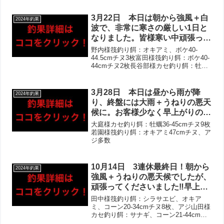
が、複数組で複数枚！泳がせ釣り
釣り餌：サナギ、ボケ26-33cmチヌ3枚竹
ではビッグマゴチ＆極太ハモ‼︎そ
内様筏釣り餌：オキアミ43.5cmチ...
3月22日 本日は朝から強風＋白
2024年釣果
の他アジ・サバは多数でした！
波で、非常に寒さの厳しい1日と
なりました。皆様寒い中頑張って
くださいましたが、全体的には活
野内様筏釣り餌：オキアミ、ボケ40-
性が低め。それでも午後を中心に
44.5cmチヌ3枚富田様筏釣り餌：ボケ40-
44cmチヌ2枚長谷部様カセ釣り餌：牡蠣
釣果伸ばしてくださり、チヌは複
38-39cmチヌ2枚、フグ奥田様筏釣り餌：
数組で複数枚！アジは25cm前後
ボケ38cmチヌ筏釣り餌：ボケ37cmチ
の良型もあがり、その他ビッグな
ヌ、フグ藤田様筏釣り餌：オキアミ、...
3月28日 本日は昼から雨が降
2024年釣果
ホシガレイ・ボラなど‼︎
り、終盤には大雨＋うねりの悪天
候に。お客様少なく早上がりの方
も多かったですが、頑張ってくだ
大庭様カセ釣り餌：牡蠣36-45cmチヌ9枚
さいました！牡蠣チヌの方は午前
若園様筏釣り餌：オキアミ47cmチヌ、ア
ジ多数
中から伸び、ダンゴ釣りは全体に
渋めも午後に良型‼︎アジは多数あ
がっているお客様いらっしゃり、
10月14日 3連休最終日！朝から
2024年釣果
サイズも良かったです！
強風＋うねりの悪天候でしたが、
頑張ってくださいました‼︎早上が
りの方ばかりでしたが、皆様釣果
田中様筏釣り餌：シラサエビ、オキア
あり！チヌは午後を中心に伸び、
ミ、コーン20-34cmチヌ8枚、アジ山田様
カセ釣り餌：サナギ、コーン21-44cmチ
40cmオーバーの良型‼︎ツバス・
ヌ2枚、アナゴ安田様カセ釣り餌：アケミ