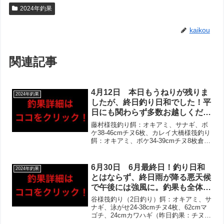
2024年釣果
kaikou
関連記事
4月12日 本日もうねりが残りま
2024年釣果
したが、終日釣り日和でした！平
日にも関わらず多数お越しくださ
り、感謝申し上げます‼︎アジ・イ
藤村様筏釣り餌：オキアミ、サナギ、ボ
ワシは大漁の方ばかりで、初めて
ケ38-46cmチヌ6枚、カレイ大橋様筏釣り
餌：オキアミ、ボケ34-39cmチヌ8枚倉橋
の方もお楽しみ頂けました！チヌ
様筏釣り餌：オキアミ37-47cmチヌ3枚伊
は全体として活性は低めで、当た
藤様カセ釣り餌：オキアミ、ボケ27.5-
りも小さくバラしが多発。それで
45cmチヌ2枚、タナゴ藤井様筏...
6月30日 6月最終日！釣り日和
2024年釣果
も良型含めて多数でゲット‼︎
とはならず、終日雨が降る悪天候
で午後には強風に。釣果も全体と
して厳しい結果となり、水潮の影
谷様筏釣り（2日釣り）餌：オキアミ、サ
響で潮流も早かった様子。チヌは
ナギ、泳がせ24-38cmチヌ4枚、62cmマ
ゴチ、24cmカワハギ（昨日釣果：チヌ、
午後の伸びがありませんでした
カワハギ、本日釣果：マゴチ）大林様筏