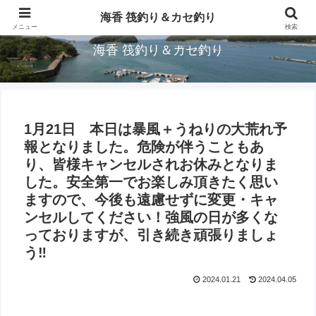
三重県鳥羽市/浦村(うらむら)筏釣り＆カセ釣り海香です。
海香 筏釣り＆カセ釣り
メニュー
検索
海香 筏釣り＆カセ釣り
1月21日 本日は暴風＋うねりの大荒れ予
報となりました。危険が伴うこともあ
り、皆様キャンセルされお休みとなりま
した。安全第一でお楽しみ頂きたく思い
ますので、今後も遠慮せずに変更・キャ
ンセルしてください！強風の日が多くな
っておりますが、引き続き頑張りましょ
う‼︎
2024.01.21
2024.04.05