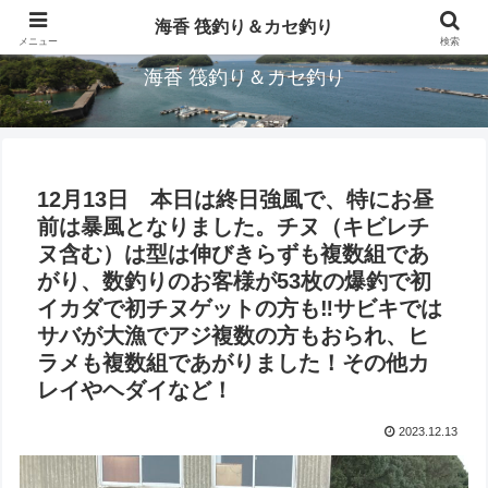
三重県鳥羽市/浦村(うらむら)筏釣り＆カセ釣り海香です。
海香 筏釣り＆カセ釣り
メニュー
検索
海香 筏釣り＆カセ釣り
12月13日 本日は終日強風で、特にお昼
前は暴風となりました。チヌ（キビレチ
ヌ含む）は型は伸びきらずも複数組であ
がり、数釣りのお客様が53枚の爆釣で初
イカダで初チヌゲットの方も‼︎サビキでは
サバが大漁でアジ複数の方もおられ、ヒ
ラメも複数組であがりました！その他カ
レイやヘダイなど！
2023.12.13