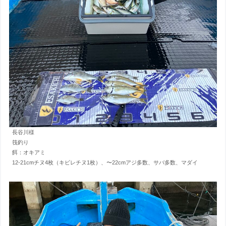
長谷川様
筏釣り
餌：オキアミ
12-21cmチヌ4枚（キビレチヌ1枚）、〜22cmアジ多数、サバ多数、マダイ