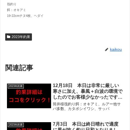
筏釣り
餌：オキアミ
19-22cmチヌ4枚、ヘダイ
2023年釣果
kaikou
関連記事
12月18日 本日は非常に厳しい
2023年釣果
寒さに加え、暴風＋白波の環境で
したのでお客様少なかったです。
全体的な活性は高めで、ダンゴ当
筒井様筏釣り餌：オキアミ、ルアー他サ
たり含めて常に当たりはあるとの
バ多数、カタボシイワシ、サッパ
お話しでした！チャリコ・フグ・
サバ・イワシが多めで、その他カ
7月3日 本日は終日晴れで適度
2023年釣果
サゴなど‼︎サバは丸々と大きく、
に風が吹く釣り日和となりまし