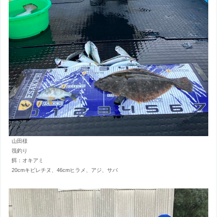
山田様
筏釣り
餌：オキアミ
20cmキビレチヌ、46cmヒラメ、アジ、サバ