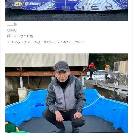
三上様
筏釣り
餌：シラサエビ他
チヌ53枚（チヌ：50枚、キビレチヌ：3枚）、カレイ