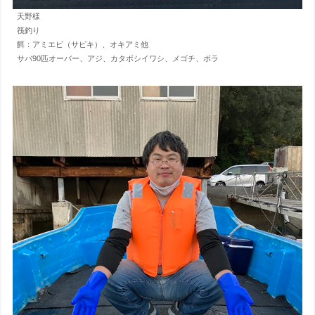
天野様
筏釣り
餌：アミエビ（サビキ）、オキアミ他
サバ90匹オーバー、アジ、カタボシイワシ、メゴチ、ボラ