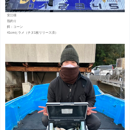
安江様
筏釣り
餌：コーン
41cmヒラメ（チヌ1枚リリース済）