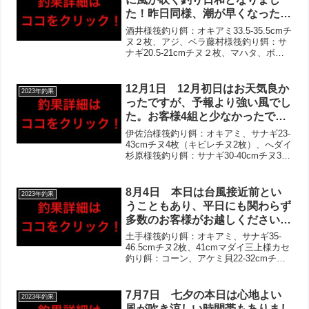
煮付け・フライが好評です！
た！昨日同様、潮が早くなったと
のお話しもありましたが当たりは
酒井様筏釣り餌：オキアミ33.5-35.5cmチ
多数ある様子で、楽しめたとのお
ヌ２枚、アジ、ベラ藤村様筏釣り餌：サ
ナギ20.5-21cmチヌ２枚、マハタ、ボラ
声頂けました！お客様少なかった
筏釣り（〜12:00）餌：アケミガイ21.5-
ですが皆様頑張ってくださり、良
39cmチヌ２枚
型含めチヌは全組であがりまし
12月1日 12月初日はお天気良か
2023年釣果
た！ラインを切られた話も複数あ
ったですが、予報より強い風でし
り、大物が潜んでいるかもしれま
た。お客様4組と少なかったです
せん！
が、皆様チヌゲット＋お写真撮ら
伊佐治様筏釣り餌：オキアミ、サナギ23-
せて頂きました！いつも通り終盤
43cmチヌ4枚（キビレチヌ2枚）、へダイ
杉原様筏釣り餌：サナギ30-40cmチヌ3枚
に伸びる形で、早速40cmオーバ
森様筏釣り（〜12:00）餌：オキアミ15-
ーの良型チヌ複数‼︎全体活性は終
16cmチヌ2枚、へダイ、マイワシ、サバ
日高そうで、魚種も豊富でした！
多数、アジ多数加藤様カセ釣り餌...
8月4日 本日は台風接近前とい
2023年釣果
今季初のマイワシも‼︎
うこともあり、平日にも関わらず
多数のお客様がお越しくださいま
した！午後は強風のお天気でした
土手様筏釣り餌：オキアミ、サナギ35-
が、全体として釣果伸びました‼︎
46.5cmチヌ2枚、41cmマダイ三上様カセ
釣り餌：コーン、アケミ貝22-32cmチヌ5
2日釣りなどでお写真撮れずのお
枚中山様筏釣り餌：オキアミ他17-32cm
客様含めて、チヌは10組以上ゲ
チヌ4枚、48.5cmヒラメ、アイゴカセ釣
ット！サビキも大漁で、ヒラメ・
り餌：オキアミ、サナギ、コー...
7月7日 七夕の本日は心地よい
2023年釣果
カワハギなどもあがっておりまし
風が吹き涼しい時間帯もありまし