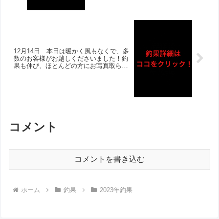
の組であがりました‼︎40cmオーバー4枚
の方も‼︎アジ・サバも多数で、泳がせで
は50cmのヒラメがあがりました！
12月14日 本日は暖かく風もなくで、多
数のお客様がお越しくださいました！釣
果も伸び、ほとんどの方にお写真取らせ
て頂きました‼︎チヌは2桁枚数3名様で、
数釣りをお楽しみ頂けました！サビキで
はサバ・イワシ・アジなど魚種も豊富
で、ヒラメも1枚バラしはあったものの
複数組でゲット‼︎
コメント
コメントを書き込む
ホーム
釣果
2023年釣果