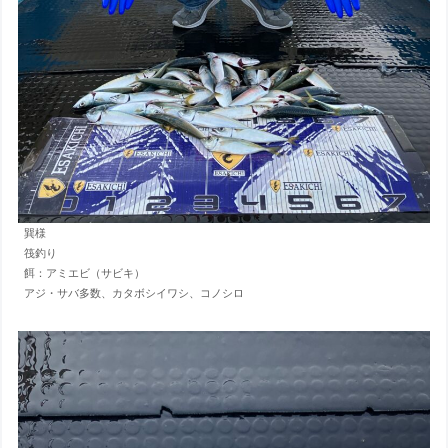
巽様
筏釣り
餌：アミエビ（サビキ）
アジ・サバ多数、カタボシイワシ、コノシロ