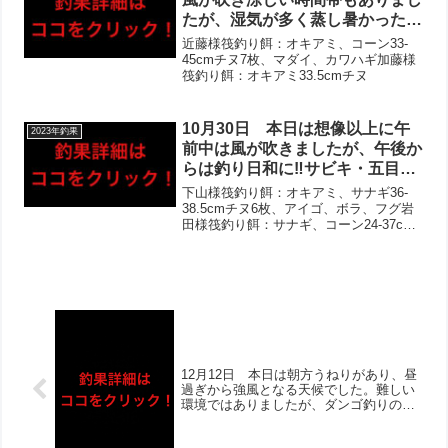
た‼︎
たが、湿気が多く蒸し暑かったで
す。雨後2日目ということもあ
近藤様筏釣り餌：オキアミ、コーン33-
り、水潮の影響大で厳しい状況
45cmチヌ7枚、マダイ、カワハギ加藤様
筏釣り餌：オキアミ33.5cmチヌ
に。終盤の上げ潮から入れ食いに
なったお話しもあり、チヌ複数
組‼︎アジ・サバ・フグは多かった
10月30日 本日は想像以上に午
2023年釣果
ようですが、全体的な活性は低め
前中は風が吹きましたが、午後か
でした。
らは釣り日和に‼︎サビキ・五目釣
りのお客様を中心にお越し頂き、
下山様筏釣り餌：オキアミ、サナギ36-
アジ・サバは変わらず好調維持‼︎
38.5cmチヌ6枚、アイゴ、ボラ、フグ岩
田様筏釣り餌：サナギ、コーン24-37cm
チヌは午後から伸びる形で良型多
チヌ4枚、カワハギ、ヘダイ置田様筏釣り
数で複数組であがりました！泳が
餌：オキアミ、マルエビ他16-25cmチヌ3
せではリリース済みでお写真撮れ
枚、ボラ、アジ、サバ、ヘダイ、アイ
ずでしたが、ハモ！その他カマス
ゴ...
など！
12月12日 本日は朝方うねりがあり、昼
過ぎから強風となる天候でした。難しい
環境ではありましたが、ダンゴ釣りのお
客様はリリース済みでお写真撮れずの方
含めチヌ（キビレチヌ含む）はほとんど