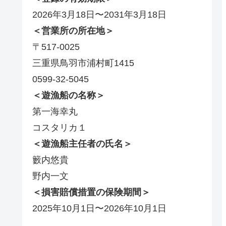
2026年3月18日〜2031年3月18日
＜営業所の所在地＞
〒517-0025
三重県鳥羽市浦村町1415
0599-32-5045
＜遊漁船の名称＞
第一海幸丸
コスタリカ１
＜遊漁船主任者の氏名＞
籔内悠貴
野内一文
＜損害賠償措置の保険期間＞
2025年10月1日〜2026年10月1日