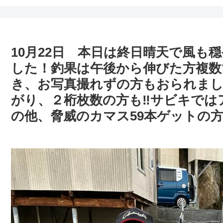
10月22日 本日は終日晴天で風も
した！釣果は午後から伸びた方複数
き、お写真撮れずの方もおられま
がり、２桁枚数の方も‼︎サビキで
の他、脅威のカマス59本ゲットの