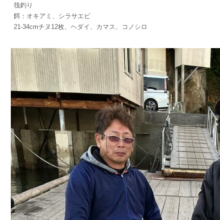
筏釣り
餌：オキアミ、シラサエビ
21-34cmチヌ12枚、ヘダイ、カマス、コノシロ