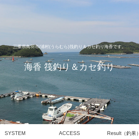
三重県鳥羽市/浦村(うらむら)筏釣り＆カセ釣り海香です。
海香 筏釣り＆カセ釣り
SYSTEM
ACCESS
Result（釣果