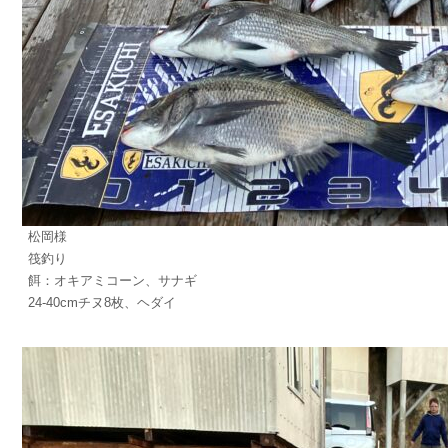
松岡様
筏釣り
餌：オキアミコーン、サナギ
24-40cmチヌ8枚、ヘダイ