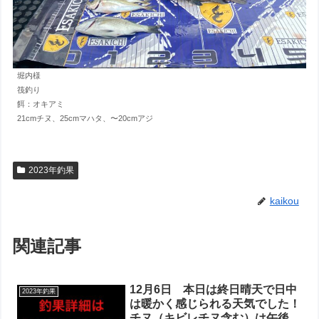
堀内様
筏釣り
餌：オキアミ
21cmチヌ、25cmマハタ、〜20cmアジ
2023年釣果
kaikou
関連記事
12月6日 本日は終日晴天で日中
2023年釣果
は暖かく感じられる天気でした！
チヌ（キビレチヌ含む）は午後か