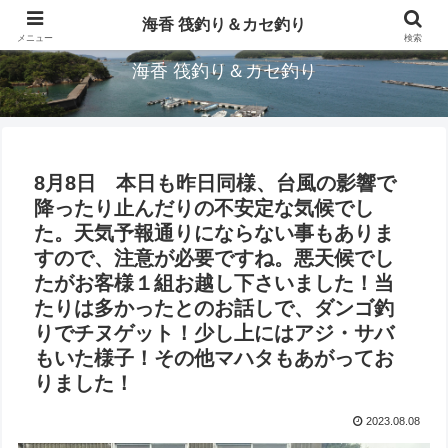
三重県鳥羽市/浦村(うらむら)筏釣り＆カセ釣り海香です。
海香 筏釣り＆カセ釣り
メニュー
検索
海香 筏釣り＆カセ釣り
8月8日 本日も昨日同様、台風の影響で
降ったり止んだりの不安定な気候でし
た。天気予報通りにならない事もありま
すので、注意が必要ですね。悪天候でし
たがお客様１組お越し下さいました！当
たりは多かったとのお話しで、ダンゴ釣
りでチヌゲット！少し上にはアジ・サバ
もいた様子！その他マハタもあがってお
りました！
2023.08.08