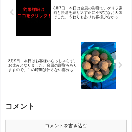
8月7日 本日は台風の影響で、ゲリラ豪
雨と快晴を繰り返す正に不安定なお天気
でした。うねりもありお客様少なかった
ですが、頑張ってくださいました！皆様
狙い魚種であるチヌをゲットされ、良型
も複数の結果に‼︎終日当たりがあるよう
な状況で、アジ・サバも多数とのお話し
でした！
8月9日 本日はお客様いらっしゃらず、
お休みとなりました。台風の影響もあり
ますので、この時期は仕方ない部分もあ
りますね。是非、安全に楽しんでいただ
けたらと思います！
コメント
コメントを書き込む