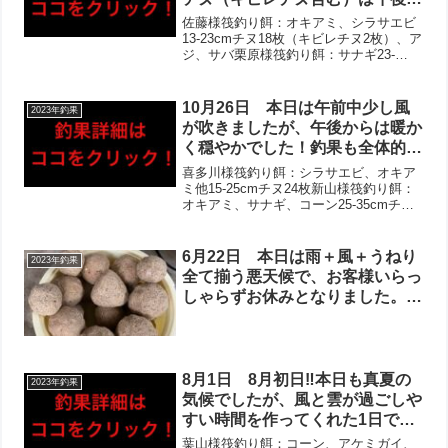
ら伸びた方が多数で良型含め複数
佐藤様筏釣り餌：オキアミ、シラサエビ
組で上がりました！２桁枚数の方
13-23cmチヌ18枚（キビレチヌ2枚）、ア
ジ、サバ栗原様筏釣り餌：サナギ23-
や、初チヌゲットの方も‼︎絶好調
35.5cmチヌ2枚小川様筏釣り餌：オキア
のサビキはアジ・サバ・カタボシ
ミ、アミエビ’（サビキ）14-16.5cmチヌ2
イワシが大漁でクーラー２つ満杯
枚、アジ・サバ多数稲垣様筏釣り餌...
10月26日 本日は午前中少し風
2023年釣果
の方もいらっしゃいました‼︎
が吹きましたが、午後からは暖か
く穏やかでした！釣果も全体的に
伸び、チヌは久しぶりの20枚オ
喜多川様筏釣り餌：シラサエビ、オキア
ーバー＋46cmビッグサイズ‼︎泳
ミ他15-25cmチヌ24枚新山様筏釣り餌：
オキアミ、サナギ、コーン25-35cmチヌ8
がせ釣りはあがらずでしたが、ア
枚、マダイ佐藤様筏釣り餌：オキアミ33-
ジ大漁とカマス多数！その他アイ
46cmチヌ2枚、マダイ、へダイ、サバ、
ゴやへダイも数伸びて、五目釣り
アジ三上様筏釣り餌：オキアミ、サナ
6月22日 本日は雨＋風＋うねり
2023年釣果
もしっかり楽しめそうです‼︎
ギ...
全て揃う悪天候で、お客様いらっ
しゃらずお休みとなりました。釣
りが難しい天候で残念でした。明
日からお天気回復しそうですの
で、引き続き頑張りましょう！
8月1日 8月初日‼︎本日も真夏の
2023年釣果
気候でしたが、風と雲が過ごしや
すい時間を作ってくれた1日でし
た！お客様多くありませんでした
葉山様筏釣り餌：コーン、アケミガイ、