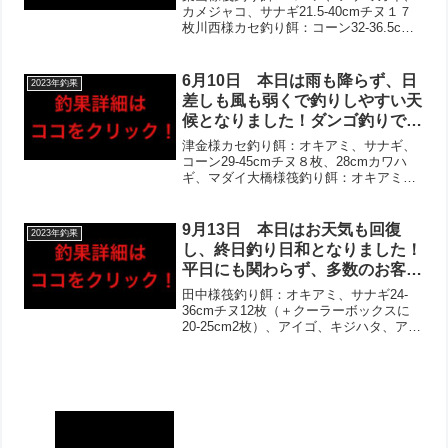
が、ほぼ皆様チヌゲット‼︎良型多
カメジャコ、サナギ21.5-40cmチヌ１７
枚川西様カセ釣り餌：コーン32-36.5cm
数で２桁枚数の方も！アジ・サバ
チヌ４枚、マダイ、カワハギ尾崎様筏釣
も多数！泳がせはあがらずも当た
り餌：オキアミ19-26.5cmチヌ５枚、〜
りはあった様子！その他良型カワ
21cmアジ・〜25cmサバ多数坂口...
6月10日 本日は雨も降らず、日
2023年釣果
ハギやマダイがあがり、ツバスや
差しも風も弱くで釣りしやすい天
シオの姿も見えたとのお話し！
候となりました！ダンゴ釣りでは
細かい当たりは多いとのお声が多
津金様カセ釣り餌：オキアミ、サナギ、
数で、チヌは良型含め複数組で複
コーン29-45cmチヌ８枚、28cmカワハ
ギ、マダイ大橋様筏釣り餌：オキアミ、
数枚‼︎サビキはムラがあったもの
サナギ、コーン、アミエビ（サビキ）30-
の、アジ・イワシ多数の方も！泳
37cmチヌ６枚、アジ、サバ、カレイ谷様
がせでは噛まれた跡はあったもの
筏釣り餌：オキアミ、サナギ、ボケ35-
9月13日 本日はお天気も回復
2023年釣果
の食い込まず。初筏釣りの方にも
43c...
し、終日釣り日和となりました！
楽しめたとのお声頂けました！
平日にも関わらず、多数のお客様
がお越しくださいました‼︎全体活
田中様筏釣り餌：オキアミ、サナギ24-
性は非常に高く、お写真多数！チ
36cmチヌ12枚（＋クーラーボックスに
20-25cm2枚）、アイゴ、キジハタ、アジ
ヌは2桁枚数複数・良型揃いとム
栗原様筏釣り餌：サナギ、コーン26-
ラはありましたが伸ばしてくださ
36cmチヌ10枚、カワハギ、メッキ、マハ
いました‼︎サビキは引き続き絶好
タ杉原様筏釣り餌：サナギ、コーン33-
調で、ヒラメやビッグカワハギな
4...
ども！