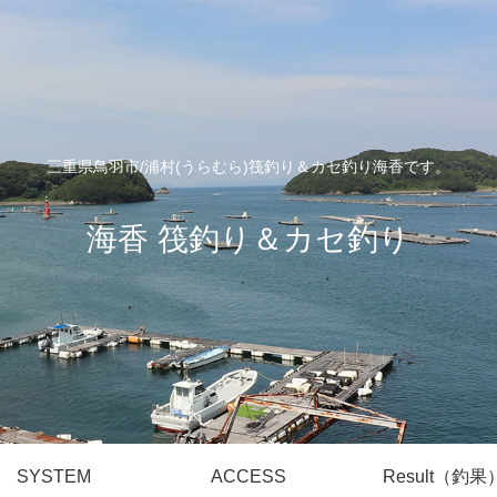
三重県鳥羽市/浦村(うらむら)筏釣り＆カセ釣り海香です。
海香 筏釣り＆カセ釣り
SYSTEM
ACCESS
Result（釣果