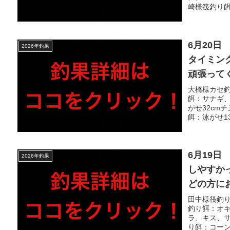
型アジ大
崎様筏釣り餌
6月20
2026年釣果
タイミン
頑張って
で、チヌ
大橋様カセ釣
餌：サナギ、
ヒラメに
がせ32cm
サビキで
餌：泳がせ13
6月19
2026年釣果
しやすか
どの方に
数枚あが
田中様筏釣り
釣り餌：オキ
ものの、
ラ、キス、サ
イゴ・キ
り餌：コーン3