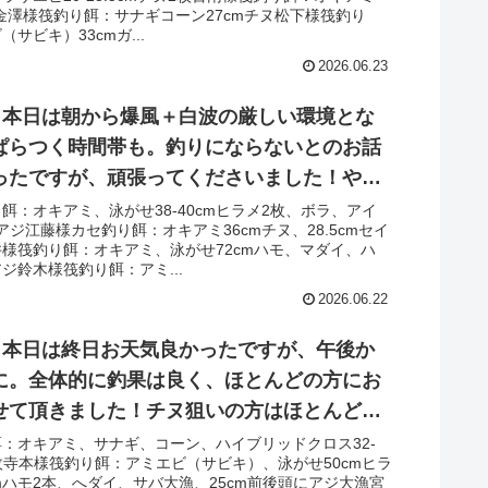
しゃり、2桁枚数‼︎泳がせでは当たり多数も、
チヌ金澤様筏釣り餌：サナギコーン27cmチヌ松下様筏釣り
数と惜しかったです！
サビキ）33cmガ...
2026.06.23
日 本日は朝から爆風＋白波の厳しい環境とな
ぱらつく時間帯も。釣りにならないとのお話
ったですが、頑張ってくださいました！やは
が取れない＋バラしが多かったですが、泳が
餌：オキアミ、泳がせ38-40cmヒラメ2枚、ボラ、アイ
mアジ江藤様カセ釣り餌：オキアミ36cmチヌ、28.5cmセイ
ラメ複数枚＋ハモ‼︎チヌもなんとかあげてくだ
様筏釣り餌：オキアミ、泳がせ72cmハモ、マダイ、ハ
バ・アジは好調でした！
ジ鈴木様筏釣り餌：アミ...
2026.06.22
日 本日は終日お天気良かったですが、午後か
に。全体的に釣果は良く、ほとんどの方にお
せて頂きました！チヌ狙いの方はほとんどの
枚‼︎泳がせはヒラメ複数枚＋ハモ複数本あが
：オキアミ、サナギ、コーン、ハイブリッドクロス32-
5枚寺本様筏釣り餌：アミエビ（サビキ）、泳がせ50cmヒラ
でのバラしも！サビキではサバに加えて、良
4cmハモ2本、へダイ、サバ大漁、25cm前後頭にアジ大漁宮