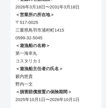
2026年3月18日〜2031年3月18日
＜営業所の所在地＞
〒517-0025
三重県鳥羽市浦村町1415
0599-32-5045
＜遊漁船の名称＞
第一海幸丸
コスタリカ１
＜遊漁船主任者の氏名＞
籔内悠貴
野内一文
＜損害賠償措置の保険期間＞
2025年10月1日〜2026年10月1日