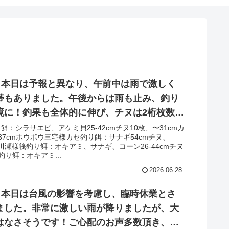
日 本日は予報と異なり、午前中は雨で激しく
帯もありました。午後からは雨も止み、釣り
境に！釣果も全体的に伸び、チヌは2桁枚数＋
＋年間トップサイズの歳無し‼︎泳がせも当たり
餌：シラサエビ、アケミ貝25-42cmチヌ10枚、〜31cmカ
37cmホウボウ三宅様カセ釣り餌：サナギ54cmチヌ、
ハモが多数！サバ・アジは多数あがってお
イ川瀬様筏釣り餌：オキアミ、サナギ、コーン26-44cmチヌ
ワハギなども‼︎
釣り餌：オキアミ...
2026.06.28
日 本日は台風の影響を考慮し、臨時休業とさ
ました。非常に激しい雨が降りましたが、大
はなさそうです！ご心配のお声多数頂き、有