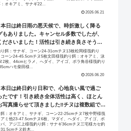
漁の方もいらっしゃいました‼︎
：オキアミ、サナギ22...
2026.06.21
日 本日は終日雨の悪天候で、時折激しく降る
グもありました。キャンセル多数でしたが、
くださいました！活性は引き続き良さそう
は多数の方がゲット＋2桁枚数も‼︎泳がせでは
り餌：サナギ、コーン24-31cmチヌ13枚松岡様筏釣り
コーン24-45.5cmチヌ5枚文田様筏釣り餌：オキアミ、泳
加えて、ハモ多数で全体的にも当たり多数！
チヌ2枚、44cmヒラメ、へダイ、アイゴ、ボラ角谷様筏釣り
はサバ大漁＋アジでした‼︎
5cmハモ柴田様...
2026.06.20
日 本日は終日釣り日和で、心地良い風で過ご
ったです！引き続き全体活性は高く、ほとん
お写真撮らせて頂きました‼︎チヌは複数組で複
り、連日の良型も！泳がせは当たりはあった
餌：オキアミ、サナギ、コーン22-25cmチヌ7枚中野様筏
アミ他23-47.5cmチヌ6枚、マダイ、へダイ、アイゴ、ボ
惜しくもバラし。魚種も豊富で、マダイ・ア
バ、アジ三上様筏釣り餌：サナギ36cmチヌ三宅様カセ釣
スなどあがりました‼︎
1.5cmチヌ鈴木...