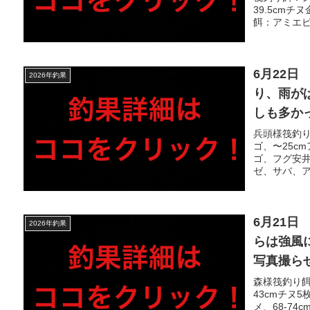
方いらっ
39.5cm
バラし多
餌：アミエビ（
6月22
2026年釣果
り、雨が
しも多か
り当たり
兵頭様筏釣り
ゴ、〜25c
せではヒ
ゴ、フグ安井
さり、サ
ゼ、サバ、ア
6月21
2026年釣果
らは強風
写真撮ら
方が複数
森様筏釣り餌
43cmチヌ
り、海面
メ、68-7