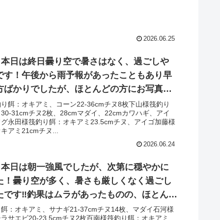
2026.06.25
日 本日は終日曇り空で暑さはなく、過ごしや
です！午後から雨予報があったこともあり早
方ばかりでしたが、ほとんどの方にお写真撮
きました‼︎チヌは複数組で複数枚＋狙われた方
り餌：オキアミ、コーン22-36cmチヌ8枚下山様筏釣り
0-31cmチヌ2枚、28cmマダイ、22cmカワハギ、アイ
ット！泳がせは当たり多数も、惜しくもあが
グ永田様筏釣り餌：オキアミ23.5cmチヌ、アイゴ加藤様
たようです。
アミ21cmチヌ...
2026.06.24
日 本日は朝一強風でしたが、次第に穏やかに
た！曇り空が多く、暑さも厳しくなく過ごし
たです‼︎釣果はムラがあったものの、ほとんど
写真撮らせて頂きました！チヌは枚数伸びた
餌：オキアミ、サナギ21-37cmチヌ14枚、マダイ石河様
ラサエビ20-23.5cmチヌ2枚百南様筏釣り餌：オキアミ