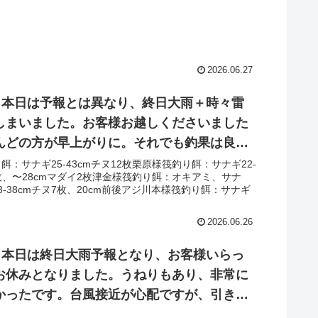
ました‼︎
2026.06.27
日 本日は予報とは異なり、終日大雨＋時々雷
しまいました。お客様お越しくださいました
んどの方が早上がりに。それでも釣果は良
は2桁枚数頭に複数組で複数枚‼︎午後には良型
餌：サナギ25-43cmチヌ12枚栗原様筏釣り餌：サナギ22-
7枚、〜28cmマダイ2枚津金様筏釣り餌：オキアミ、サナ
明日は台風最接近の為、安全面を考慮し臨時
3-38cmチヌ7枚、20cm前後アジ川本様筏釣り餌：サナギ
せて頂きます。
2026.06.26
日 本日は終日大雨予報となり、お客様いらっ
お休みとなりました。うねりもあり、非常に
かったです。台風接近が心配ですが、引き続
ましょう！