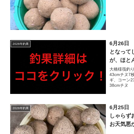
難うござい
6月26
2026年釣果
となって
が、ほと
く、チヌ
大橋様筏釣り
43cmチヌ
アジも！
ギ、コーン2
休業とさ
38cmチヌ
6月25
2026年釣果
しゃらず
お天気悪
き頑張り