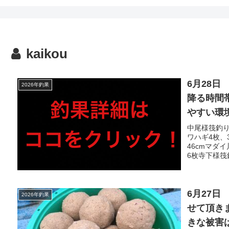
kaikou
6月28
2026年釣果
降る時間
やすい環
良型多数
中尾様筏釣り
ワハギ4枚、
多数で、
46cmマダ
り、良型カ
6枚寺下様筏
6月27
2026年釣果
せて頂き
きな被害