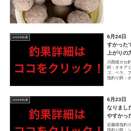
6月24
2026年釣果
すかった
上がりの
らせて頂
川西様カセ釣
餌：オキアミ3
は皆様ゲ
ゴ、ベラ、フ
らずだっ
筏釣り餌：オキ
6月23
2026年釣果
なりまし
やすかっ
の方にお
近藤様筏釣り
筏釣り餌：シ