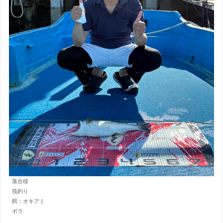
落合様
筏釣り
餌：オキアミ
ボラ