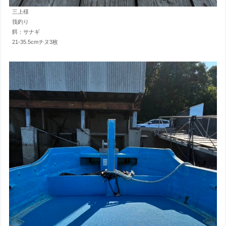
三上様
筏釣り
餌：サナギ
21-35.5cmチヌ3枚