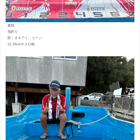
森様
筏釣り
餌：オキアミ、コーン
21-35cmチヌ12枚