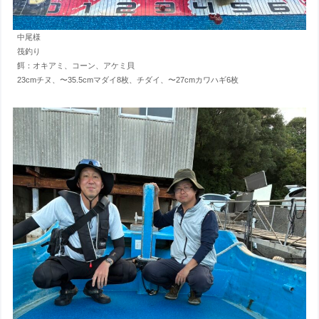
中尾様
筏釣り
餌：オキアミ、コーン、アケミ貝
23cmチヌ、〜35.5cmマダイ8枚、チダイ、〜27cmカワハギ6枚