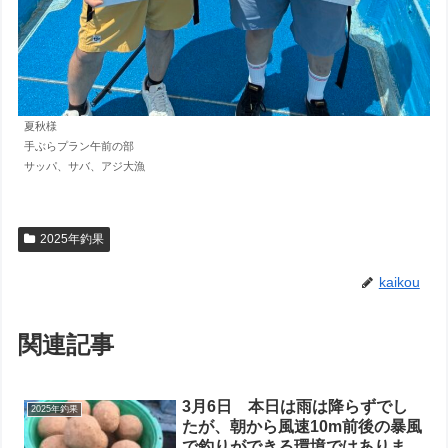
夏秋様
手ぶらプラン午前の部
サッパ、サバ、アジ大漁
2025年釣果
kaikou
関連記事
3月6日 本日は雨は降らずでし
2025年釣果
たが、朝から風速10m前後の暴風
で釣りができる環境ではありませ