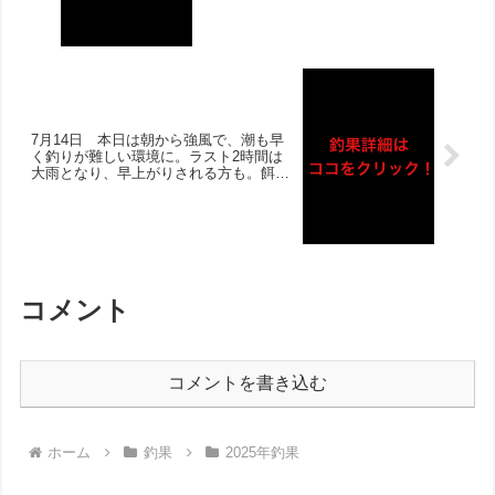
ました‼︎サビキは絶好調で、泳がせでは
ヒラメ計3枚にアナゴ！タイ類は午後を
中心に伸び、チヌは良型含めて多数の方
がゲットされました‼︎
7月14日 本日は朝から強風で、潮も早
く釣りが難しい環境に。ラスト2時間は
大雨となり、早上がりされる方も。餌は
取られるも当たりがわからないというお
話しばかりでしたが、午後から少し当た
りも大きくなり釣果あがりました！アジ
も多数でボラもいる状況で、雰囲気は良
かったようです‼︎
コメント
コメントを書き込む
ホーム
釣果
2025年釣果