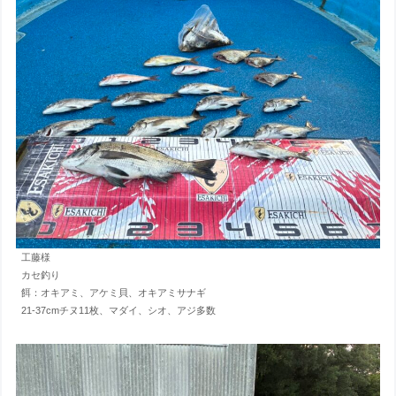
工藤様
カセ釣り
餌：オキアミ、アケミ貝、オキアミサナギ
21-37cmチヌ11枚、マダイ、シオ、アジ多数