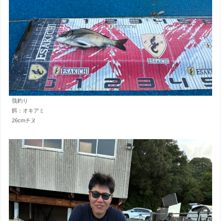
筏釣り
餌：オキアミ
26cmチヌ