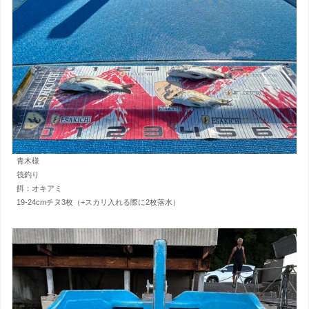
青木様
筏釣り
餌：オキアミ
19-24cmチヌ3枚（+スカリ入れる際に2枚落水）