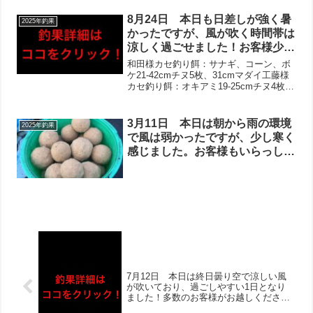
良型アイナメ・タコ・カレイ・カ
8月24日 本日も日差しが強く暑
2025年釣果
サゴなどあがっておりました！
かったですが、風が吹く時間帯は
涼しく過ごせました！お客様少な
かったですが、全組お写真撮らせ
和田様カセ釣り餌：サナギ、コーン、ボ
て頂けました‼︎全体的な活性は非
ケ21-42cmチヌ5枚、31cmマダイ工藤様
カセ釣り餌：オキアミ19-25cmチヌ4枚、
常に高いお話しで、チヌはほとん
31cmシオ、26cmカワハギ、アイゴ、ベ
どの方が複数枚ゲット＋良型も！
ラ、25cmアジ髙橋様筏釣り餌：アミエビ
アジ・カワハギも良型ばかりで、
（サビキ）、オキアミ21-29c...
3月11日 本日は朝から雨の環境
2025年釣果
アイゴも多数でした‼︎
で風は弱かったですが、少し寒く
感じました。お客様もいらっしゃ
らず、お休みとなりました。今週
は雨の日が続きますね。気温は高
くなるようなので、今後の釣果に
期待したいですね！
7月12日 本日は終日曇り空で涼しい風
が吹いており、過ごしやすい1日となり
ました！多数のお客様がお越しくださ
り、ほとんどの方にお写真撮らせて頂き