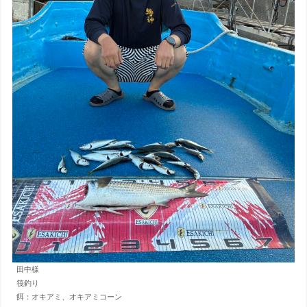
田中様
筏釣り
餌：オキアミ、オキアミコーン