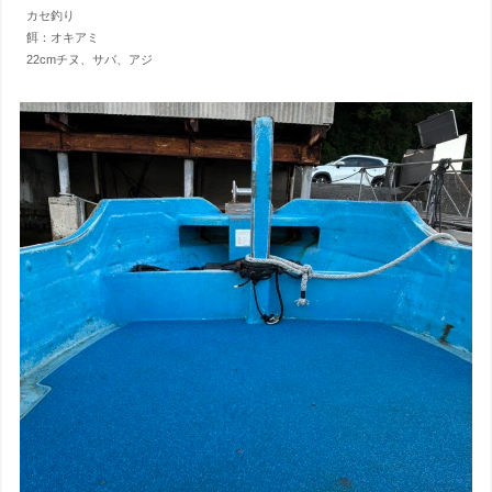
カセ釣り
餌：オキアミ
22cmチヌ、サバ、アジ