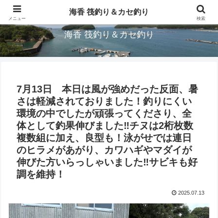
三重県鳥羽市/浦村(うらむら)筏釣り＆カセ釣り海香です。
海香 筏釣り＆カセ釣り
メニュー
検索
海香 筏釣り＆カセ釣り
7月13日 本日は風が強めだった反面、暑
さは軽減されておりました！釣りにくい
環境の中でしたが頑張ってくださり、全
体として釣果伸びました‼︎チヌは2桁枚数
複数組に加え、良型も！泳がせでは連日
のヒラメがあがり、カワハギやマダイが
伸びた方いらっしゃいました‼︎サビキも好
調を維持！
2025.07.13