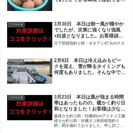
んでした。お客様もいらっしゃら
ず、お休みとなりました。明日も
暴風予報で厳しい環境が続きそう
ですが、週末から少し回復に向か
3月30日 本日は朝一風が穏やか
2025年釣果
いそうです！
でしたが、次第に強くなり強風
+白波となりました。お客様頑張
ってくださいましたが、寒さが厳
日下部様筏釣り餌：オキアミ47.5cmチヌ
しく皆様早上がりとなりました。
全体的に活性は高かったですが、
当たりが小さいとのこと。そんな
2月8日 本日は冷え込みもピー
2025年釣果
中、良型チヌをゲットされたお客
クを迎え、雪が降るタイミングも
様がいらっしゃいました！その他
何度もありました。そんな中でし
マダイが釣れたとのお話しでし
たが、お客様お1人お越しくださ
た！
いました！やはり寒さ厳しく早上
がりとなりましたが、お楽しみ頂
けたとのことで良かったです‼︎当
3月23日 本日は風が強まる時間
2025年釣果
たりはあったようですが、釣果は
帯はあったものの、暖かく釣り日
フグのみでした！
和となりました！お客様は少なか
ったですが、頑張ってくださいま
森様カセ釣り餌：牡蠣40cmアイナメ工藤
した‼︎やはり水温が冷たいとのお
様カセ釣り餌：牡蠣タコ和田様筏釣り
餌：聞き漏れておりました、申し訳ござ
声多く、当たりが小さいとのお話
いません。カレイ
し多数。バラしも複数でしたが、