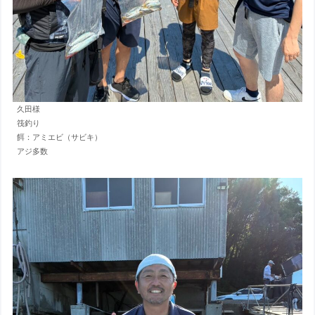
久田様
筏釣り
餌：アミエビ（サビキ）
アジ多数